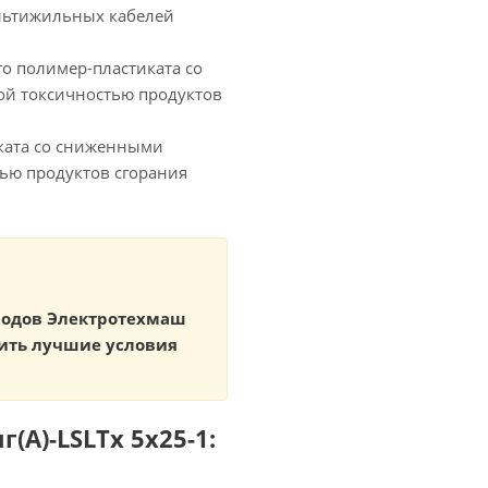
льтижильных кабелей
 полимер-пластиката со
ой токсичностью продуктов
ката со сниженными
ью продуктов сгорания
аводов Электротехмаш
ить лучшие условия
(А)-LSLTx 5х25-1: