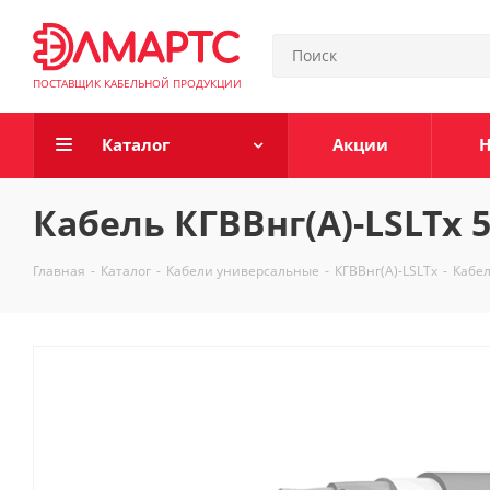
ПОСТАВЩИК КАБЕЛЬНОЙ ПРОДУКЦИИ
Каталог
Акции
Н
Кабель КГВВнг(А)-LSLTx 5
Главная
-
Каталог
-
Кабели универсальные
-
КГВВнг(А)-LSLTx
-
Кабел