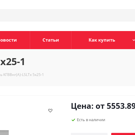
овости
Статьи
Как купить
х25-1
ь КГВВнг(А)-LSLTx 5х25-1
Цена: от
5553.8
Есть в наличии