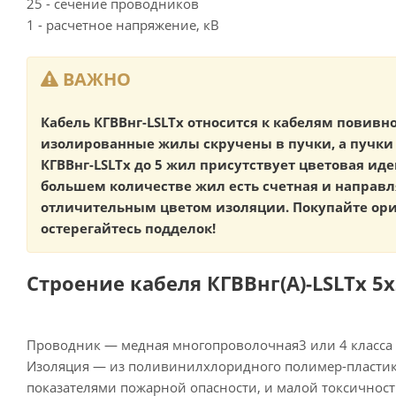
25 - сечение проводников
1 - расчетное напряжение, кВ
ВАЖНО
Кабель КГВВнг-LSLTx относится к кабелям повивно
изолированные жилы скручены в пучки, а пучки 
КГВВнг-LSLTx до 5 жил присутствует цветовая ид
большем количестве жил есть счетная и направ
отличительным цветом изоляции. Покупайте ор
остерегайтесь подделок!
Строение кабеля КГВВнг(А)-LSLTx 5х
Проводник — медная многопроволочная3 или 4 класса 
Изоляция — из поливинилхлоридного полимер-пласти
показателями пожарной опасности, и малой токсичност