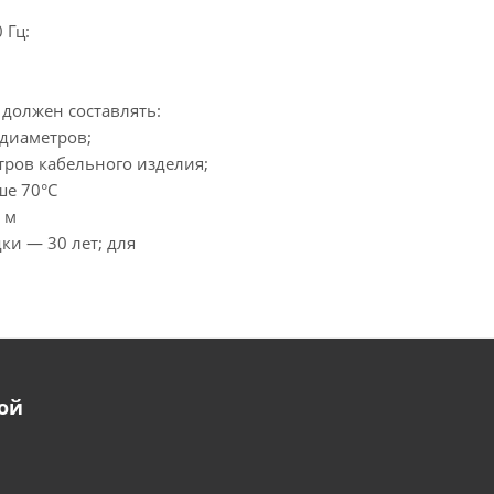
 Гц:
должен составлять:
 диаметров;
тров кабельного изделия;
ше 70°С
 м
ки — 30 лет; для
ой