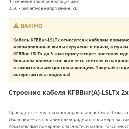
4 - сечение токопроводящих жил
0,66 - расчетное напряжение, кВ
ВАЖНО
Кабель КГВВнг-LSLTx относится к кабелям повивно
изолированные жилы скручены в пучки, а пучки 
КГВВнг-LSLTx до 5 жил присутствует цветовая ид
большем количестве жил есть счетная и направ
отличительным цветом изоляции. Покупайте ор
остерегайтесь подделок!
Строение кабеля КГВВнг(А)-LSLTx 2х4
Проводник — медная многопроволочная3 или 4 класса 
Изоляция — из поливинилхлоридного полимер-пласти
показателями пожарной опасности, и малой токсичност