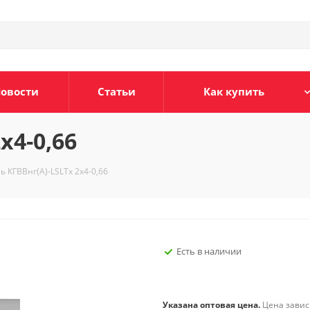
овости
Статьи
Как купить
х4-0,66
ь КГВВнг(А)-LSLTx 2х4-0,66
Есть в наличии
Указана оптовая цена.
Цена зависи