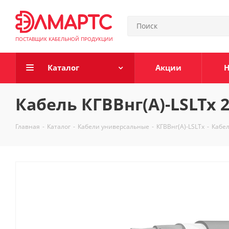
ПОСТАВЩИК КАБЕЛЬНОЙ ПРОДУКЦИИ
Каталог
Акции
Н
Кабель КГВВнг(А)-LSLTx 2
Главная
-
Каталог
-
Кабели универсальные
-
КГВВнг(А)-LSLTx
-
Кабел