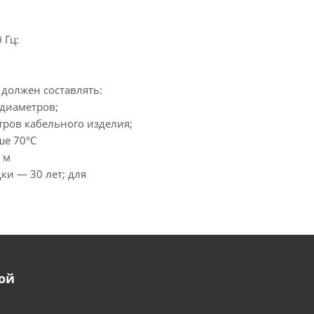
 Гц:
должен составлять:
 диаметров;
тров кабельного изделия;
ше 70°С
 м
ки — 30 лет; для
ой