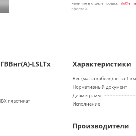
наличие в отделе продаж
info@elma
офертой.
ВВнг(А)-LSLTx
Характеристики
Вес (масса кабеля), кг за 1 км
Нормативный документ
Диаметр, мм
ПВХ пластикат
Исполнение
Производители