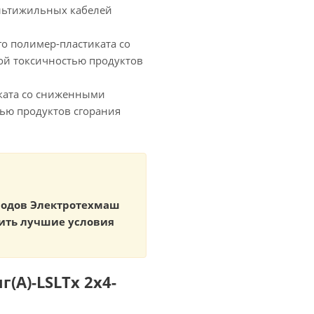
льтижильных кабелей
 полимер-пластиката со
ой токсичностью продуктов
ката со сниженными
ью продуктов сгорания
аводов Электротехмаш
ить лучшие условия
(А)-LSLTx 2х4-