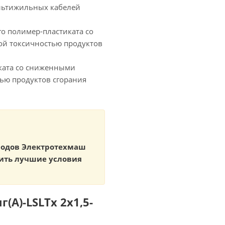
льтижильных кабелей
 полимер-пластиката со
ой токсичностью продуктов
ката со сниженными
ью продуктов сгорания
аводов Электротехмаш
ить лучшие условия
(А)-LSLTx 2х1,5-