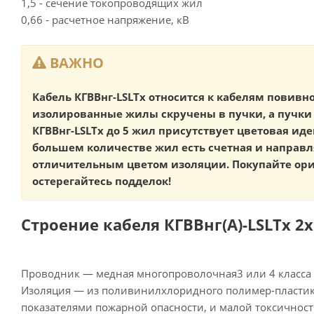
1,5 - сечение токопроводящих жил
0,66 - расчетное напряжение, кВ
ВАЖНО
Кабель КГВВнг-LSLTx относится к кабелям повивно
изолированные жилы скручены в пучки, а пучки 
КГВВнг-LSLTx до 5 жил присутствует цветовая ид
большем количестве жил есть счетная и направ
отличительным цветом изоляции. Покупайте ор
остерегайтесь подделок!
Строение кабеля КГВВнг(А)-LSLTx 2х1
Проводник — медная многопроволочная3 или 4 класса 
Изоляция — из поливинилхлоридного полимер-пласти
показателями пожарной опасности, и малой токсичност