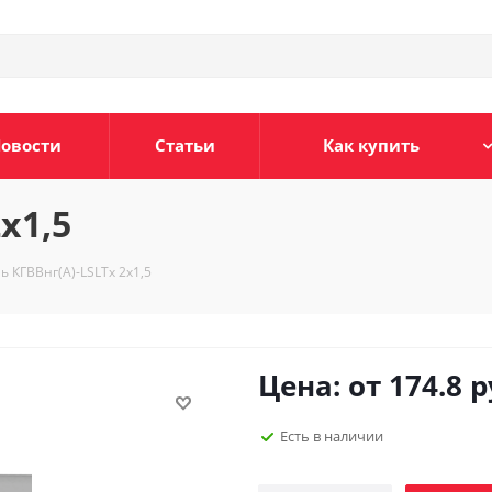
овости
Статьи
Как купить
х1,5
ь КГВВнг(А)-LSLTx 2х1,5
Цена: от
174.8
р
Есть в наличии