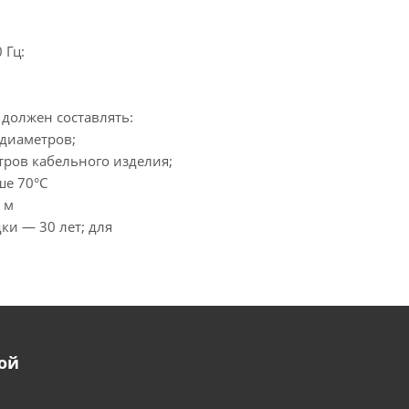
 Гц:
должен составлять:
 диаметров;
тров кабельного изделия;
ше 70°С
 м
ки — 30 лет; для
ой