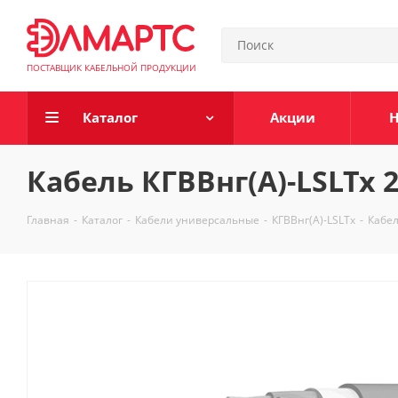
ПОСТАВЩИК КАБЕЛЬНОЙ ПРОДУКЦИИ
Каталог
Акции
Н
Кабель КГВВнг(А)-LSLTx 2
Главная
-
Каталог
-
Кабели универсальные
-
КГВВнг(А)-LSLTx
-
Кабел