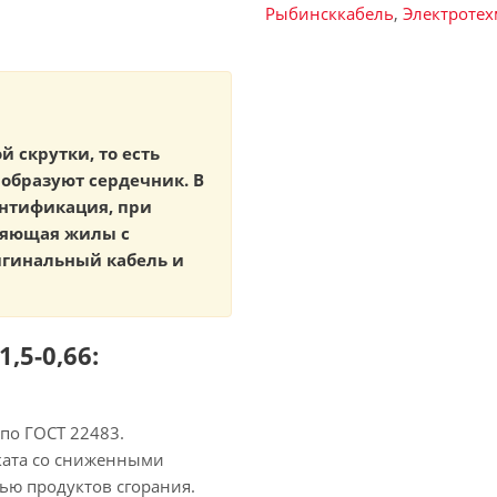
Рыбинсккабель
,
Электроте
й скрутки, то есть
образуют сердечник. В
ентификация, при
ляющая жилы с
игинальный кабель и
,5-0,66:
по ГОСТ 22483.
ката со сниженными
ью продуктов сгорания.