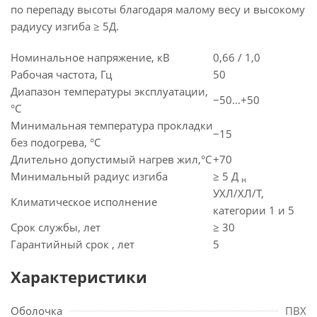
по перепаду высоты благодаря малому весу и высокому
радиусу изгиба ≥ 5Д.
Номинальное напряжение, кВ
0,66 / 1,0
Рабочая частота, Гц
50
Диапазон температуры эксплуатации,
−50…+50
°C
Минимальная температура прокладки
−15
без подогрева, °C
Длительно допустимый нагрев жил,°C
+70
Минимальный радиус изгиба
≥ 5 Д
н
УХЛ/ХЛ/Т,
Климатическое исполнение
категории 1 и 5
Срок службы, лет
≥ 30
Гарантийный срок , лет
5
Характеристики
Оболочка
ПВХ