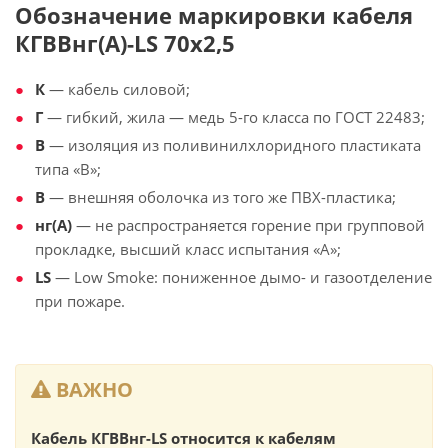
Обозначение маркировки кабеля
КГВВнг(А)-LS 70х2,5
К
— кабель силовой;
Г
— гибкий, жила — медь 5-го класса по ГОСТ 22483;
В
— изоляция из поливинилхлоридного пластиката
типа «В»;
В
— внешняя оболочка из того же ПВХ-пластика;
нг(А)
— не распространяется горение при групповой
прокладке, высший класс испытания «А»;
LS
— Low Smoke: пониженное дымо- и газоотделение
при пожаре.
ВАЖНО
Кабель КГВВнг-LS относится к кабелям