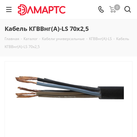
0
Кабель КГВВнг(А)-LS 70х2,5
Главная
-
Каталог
-
Кабели универсальные
-
КГВВнг(А)-LS
-
Кабель
КГВВнг(А)-LS 70х2,5