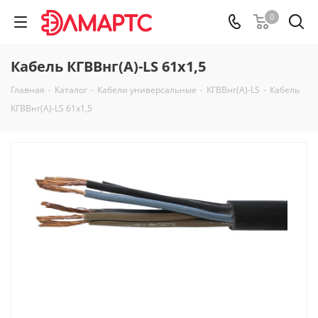
0
Кабель КГВВнг(А)-LS 61х1,5
Главная
-
Каталог
-
Кабели универсальные
-
КГВВнг(А)-LS
-
Кабель
КГВВнг(А)-LS 61х1,5