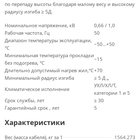
по перепаду высоты благодаря малому весу и высокому
радиусу изгиба ≥ 5Д.
Номинальное напряжение, кВ
0,66 / 1,0
Рабочая частота, Гц
50
Диапазон температуры эксплуатации,
−50…+50
°C
Минимальная температура прокладки
−15
без подогрева, °C
Длительно допустимый нагрев жил,°C
+70
Минимальный радиус изгиба
≥ 5 Д
н
УХЛ/ХЛ/Т,
Климатическое исполнение
категории 1 и 5
Срок службы, лет
≥ 30
Гарантийный срок , лет
5
Характеристики
Вес (масса кабеля), кг за 1
1564.273