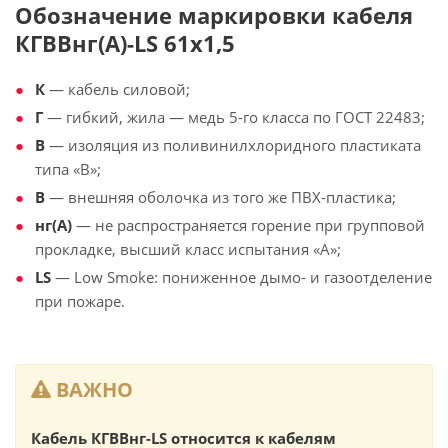
Обозначение маркировки кабеля
КГВВнг(А)-LS 61х1,5
К
— кабель силовой;
Г
— гибкий, жила — медь 5-го класса по ГОСТ 22483;
В
— изоляция из поливинилхлоридного пластиката
типа «В»;
В
— внешняя оболочка из того же ПВХ-пластика;
нг(А)
— не распространяется горение при групповой
прокладке, высший класс испытания «А»;
LS
— Low Smoke: пониженное дымо- и газоотделение
при пожаре.
ВАЖНО
Кабель КГВВнг-LS относится к кабелям