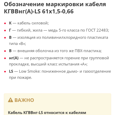
Обозначение маркировки кабеля
КГВВнг(А)-LS 61х1,5-0,66
К
— кабель силовой;
Г
— гибкий, жила — медь 5-го класса по ГОСТ 22483;
В
— изоляция из поливинилхлоридного пластиката
типа «В»;
В
— внешняя оболочка из того же ПВХ-пластика;
нг(А)
— не распространяется горение при групповой
прокладке, высший класс испытания «А»;
LS
— Low Smoke: пониженное дымо- и газоотделение
при пожаре.
ВАЖНО
Кабель КГВВнг-LS относится к кабелям