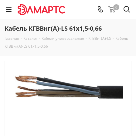
0
Кабель КГВВнг(А)-LS 61х1,5-0,66
Главная
-
Каталог
-
Кабели универсальные
-
КГВВнг(А)-LS
-
Кабель
КГВВнг(А)-LS 61х1,5-0,66