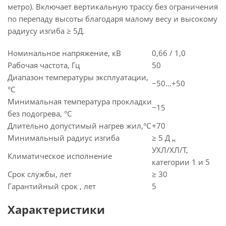
метро). Включает вертикальную трассу без ограничения
по перепаду высоты благодаря малому весу и высокому
радиусу изгиба ≥ 5Д.
Номинальное напряжение, кВ
0,66 / 1,0
Рабочая частота, Гц
50
Диапазон температуры эксплуатации,
−50…+50
°C
Минимальная температура прокладки
−15
без подогрева, °C
Длительно допустимый нагрев жил,°C
+70
Минимальный радиус изгиба
≥ 5 Д
н
УХЛ/ХЛ/Т,
Климатическое исполнение
категории 1 и 5
Срок службы, лет
≥ 30
Гарантийный срок , лет
5
Характеристики