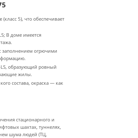
75
класс 5), что обеспечивает
S; В доме имеется
тажа.
с заполнением огрючими
еформацию.
-LS, образующий ровный
ывающие жилы.
кого состава, окраска — как
лючения стационарного и
ифтовых шахтах, туннелях,
внем шума людей (ТЦ,