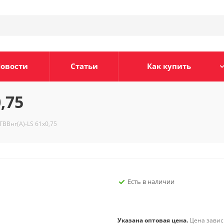
овости
Статьи
Как купить
,75
ГВВнг(А)-LS 61х0,75
Есть в наличии
Указана оптовая цена.
Цена зависи