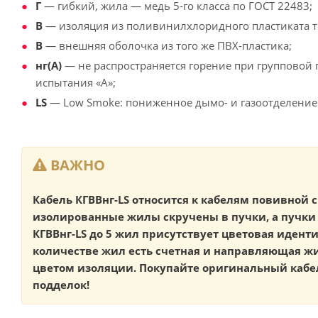
Г
— гибкий, жила — медь 5-го класса по ГОСТ 22483;
В
— изоляция из поливинилхлоридного пластиката т
В
— внешняя оболочка из того же ПВХ-пластика;
нг(А)
— не распространяется горение при групповой 
испытания «А»;
LS
— Low Smoke: пониженное дымо- и газоотделение
ВАЖНО
Кабель КГВВнг-LS относится к кабелям повивной с
изолированные жилы скручены в пучки, а пучки 
КГВВнг-LS до 5 жил присутствует цветовая иден
количестве жил есть счетная и направляющая 
цветом изоляции. Покупайте оригинальный кабел
подделок!