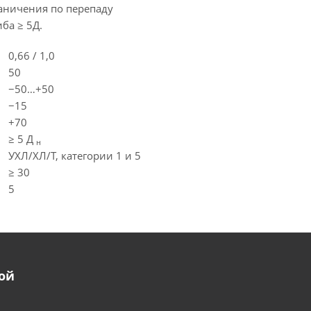
раничения по перепаду
ба ≥ 5Д.
0,66 / 1,0
50
−50…+50
−15
+70
≥ 5 Д
н
УХЛ/ХЛ/Т, категории 1 и 5
≥ 30
5
ой