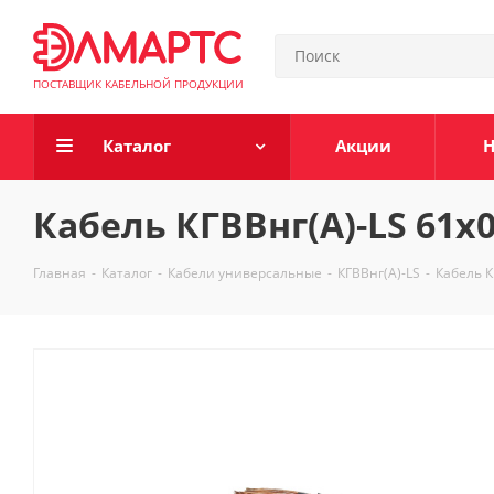
ПОСТАВЩИК КАБЕЛЬНОЙ ПРОДУКЦИИ
Каталог
Акции
Н
Кабель КГВВнг(А)-LS 61х0
Главная
-
Каталог
-
Кабели универсальные
-
КГВВнг(А)-LS
-
Кабель К