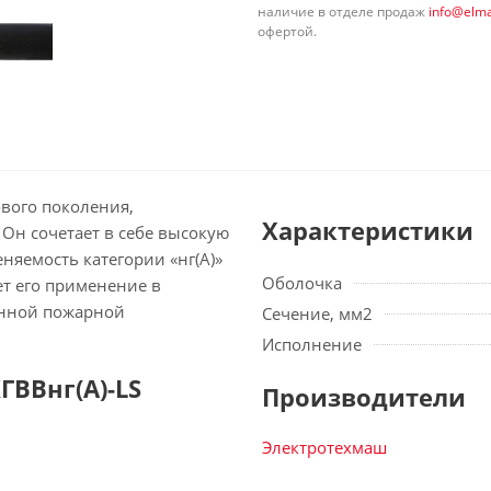
наличие в отделе продаж
info@elma
офертой.
ового поколения,
Характеристики
Он сочетает в себе высокую
няемость категории «нг(А)»
Оболочка
ет его применение в
енной пожарной
Сечение, мм2
Исполнение
ВВнг(А)-LS
Производители
Электротехмаш