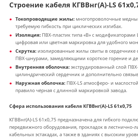
Строение кабеля КГВВнг(А)-LS 61х0,
Токопроводящие жилы:
многопроволочные медные (
требуемую гибкость при циклических изгибах.
Изоляция:
ПВХ-пластик типа «В» с модификаторами L
цифровая или цветная маркировка для удобного мон
Скрутка:
изолированные жилы свиты в сердечнике 
ПВХ-шнурами, замедляющими короткое горение и д
Внутренняя оболочка:
экструдированный слой ПВХ
цилиндрический сердечник и дополнительно связ
Наружная оболочка:
ПВХ-LS атмосферо- и маслостой
правило чёрная с длинной маркировкой завода.
Сфера использования кабеля КГВВнг(А)-LS 61х0,75
КГВВнг(А)-LS 61х0,75 предназначена для гибкого подк
передвижного оборудования, прокладок в лестнично-л
кабельных эстакадах, а также в зданиях с высоким уро