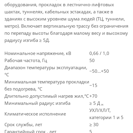
оборудования, прокладок в лестнично-лифтовых
шахтах, туннелях, кабельных эстакадах, а также в
зданиях с высоким уровнем шума людей (ТЦ, туннели,
метро). Включает вертикальную трассу без ограничения
по перепаду высоты благодаря малому весу и высокому
радиусу изгиба ≥ 5Д.
Номинальное напряжение, кВ
0,66 / 1,0
Рабочая частота, Гц
50
Диапазон температуры эксплуатации,
−50…+50
°C
Минимальная температура прокладки
−15
без подогрева, °C
Длительно допустимый нагрев жил,°C
+70
Минимальный радиус изгиба
≥ 5 Д
н
УХЛ/ХЛ/Т,
Климатическое исполнение
категории 1 и 5
Срок службы, лет
≥ 30
Гарантийный срок , лет
5