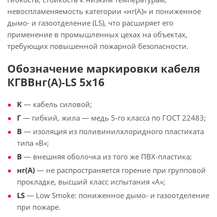
невоспламеняемость категории «нг(А)» и пониженное
дымо- и газоотделение (LS), что расширяет его
применение в промышленных цехах на объектах,
требующих повышенной пожарной безопасности.
Обозначение маркировки кабеля
КГВВнг(А)-LS 5х16
К
— кабель силовой;
Г
— гибкий, жила — медь 5-го класса по ГОСТ 22483;
В
— изоляция из поливинилхлоридного пластиката
типа «В»;
В
— внешняя оболочка из того же ПВХ-пластика;
нг(А)
— не распространяется горение при групповой
прокладке, высший класс испытания «А»;
LS
— Low Smoke: пониженное дымо- и газоотделение
при пожаре.