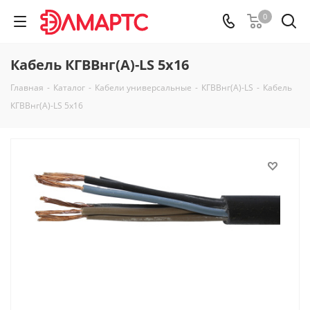
0
Кабель КГВВнг(А)-LS 5х16
Главная
-
Каталог
-
Кабели универсальные
-
КГВВнг(А)-LS
-
Кабель
КГВВнг(А)-LS 5х16