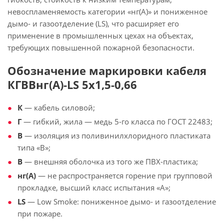
невоспламеняемость категории «нг(А)» и пониженное
дымо- и газоотделение (LS), что расширяет его
применение в промышленных цехах на объектах,
требующих повышенной пожарной безопасности.
Обозначение маркировки кабеля
КГВВнг(А)-LS 5х1,5-0,66
К
— кабель силовой;
Г
— гибкий, жила — медь 5-го класса по ГОСТ 22483;
В
— изоляция из поливинилхлоридного пластиката
типа «В»;
В
— внешняя оболочка из того же ПВХ-пластика;
нг(А)
— не распространяется горение при групповой
прокладке, высший класс испытания «А»;
LS
— Low Smoke: пониженное дымо- и газоотделение
при пожаре.