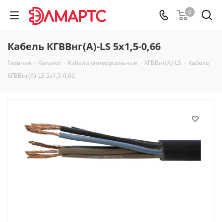
0
Кабель КГВВнг(А)-LS 5х1,5-0,66
Главная
-
Каталог
-
Кабели универсальные
-
КГВВнг(А)-LS
-
Кабель
КГВВнг(А)-LS 5х1,5-0,66