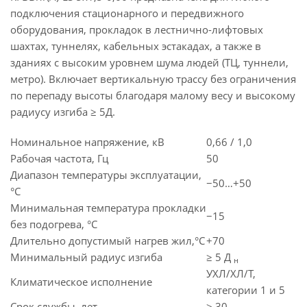
подключения стационарного и передвижного
оборудования, прокладок в лестнично-лифтовых
шахтах, туннелях, кабельных эстакадах, а также в
зданиях с высоким уровнем шума людей (ТЦ, туннели,
метро). Включает вертикальную трассу без ограничения
по перепаду высоты благодаря малому весу и высокому
радиусу изгиба ≥ 5Д.
Номинальное напряжение, кВ
0,66 / 1,0
Рабочая частота, Гц
50
Диапазон температуры эксплуатации,
−50…+50
°C
Минимальная температура прокладки
−15
без подогрева, °C
Длительно допустимый нагрев жил,°C
+70
Минимальный радиус изгиба
≥ 5 Д
н
УХЛ/ХЛ/Т,
Климатическое исполнение
категории 1 и 5
Срок службы, лет
≥ 30