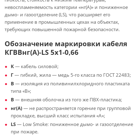
невоспламеняемость категории «нг(А)» и пониженное
дымо- и газоотделение (LS), что расширяет его
применение в промышленных цехах на объектах,
требующих повышенной пожарной безопасности.
Обозначение маркировки кабеля
КГВВнг(А)-LS 5х1-0,66
К
— кабель силовой;
Г
— гибкий, жила — медь 5-го класса по ГОСТ 22483;
В
— изоляция из поливинилхлоридного пластиката
типа «В»;
В
— внешняя оболочка из того же ПВХ-пластика;
нг(А)
— не распространяется горение при групповой
прокладке, высший класс испытания «А»;
LS
— Low Smoke: пониженное дымо- и газоотделение
при пожаре.