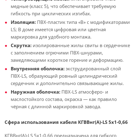
медные (класс 5), что обеспечивает требуемую
гибкость при циклических изгибах.
Изоляция:
ПВХ-пластик типа «В» с модификаторами
LS; В доме имеется цифровая или цветная
маркировка для удобного монтажа.
Скрутка:
изолированные жилы свиты в сердечнике
с заполнением огрючими ПВХ-шнурами,
замедляющими короткое горение и деформацию.
Внутренняя оболочка:
экструдированный слой
ПВХ-LS, образующий ровный цилиндрический
сердечник и дополнительно связывающие жилы.
Наружная оболочка:
ПВХ-LS атмосферо- и
маслостойкого состава, окраска — как правило
чёрная с длинной маркировкой завода.
Сфера использования кабеля КГВВнг(А)-LS 5х1-0,66
КГВВнг(А)-LS 5х1-0,66 предназначена для гибкого