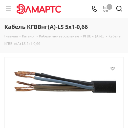
0
Кабель КГВВнг(А)-LS 5х1-0,66
Главная
-
Каталог
-
Кабели универсальные
-
КГВВнг(А)-LS
-
Кабель
КГВВнг(А)-LS 5х1-0,66