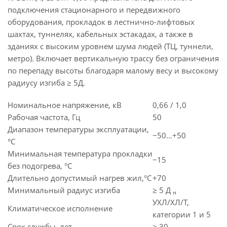
подключения стационарного и передвижного
оборудования, прокладок в лестнично-лифтовых
шахтах, туннелях, кабельных эстакадах, а также в
зданиях с высоким уровнем шума людей (ТЦ, туннели,
метро). Включает вертикальную трассу без ограничения
по перепаду высоты благодаря малому весу и высокому
радиусу изгиба ≥ 5Д.
Номинальное напряжение, кВ
0,66 / 1,0
Рабочая частота, Гц
50
Диапазон температуры эксплуатации,
−50…+50
°C
Минимальная температура прокладки
−15
без подогрева, °C
Длительно допустимый нагрев жил,°C
+70
Минимальный радиус изгиба
≥ 5 Д
н
УХЛ/ХЛ/Т,
Климатическое исполнение
категории 1 и 5
Срок службы, лет
≥ 30