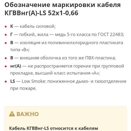
Обозначение маркировки кабеля
КГВВнг(А)-LS 52х1-0,66
К
— кабель силовой;
Г
— гибкий, жила — медь 5-го класса по ГОСТ 22483;
В
— изоляция из поливинилхлоридного пластиката
типа «В»;
В
— внешняя оболочка из того же ПВХ-пластика;
нг(А)
— не распространяется горение при групповой
прокладке, высший класс испытания «А»;
LS
— Low Smoke: пониженное дымо- и газоотделение
при пожаре.
ВАЖНО
Кабель КГВВнг-LS относится к кабелям