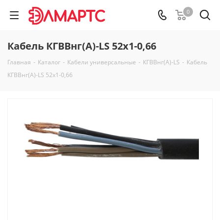
0
Кабель КГВВнг(А)-LS 52х1-0,66
Главная
-
Каталог
-
Кабели универсальные
-
КГВВнг(А)-LS
-
Кабель
КГВВнг(А)-LS 52х1-0,66