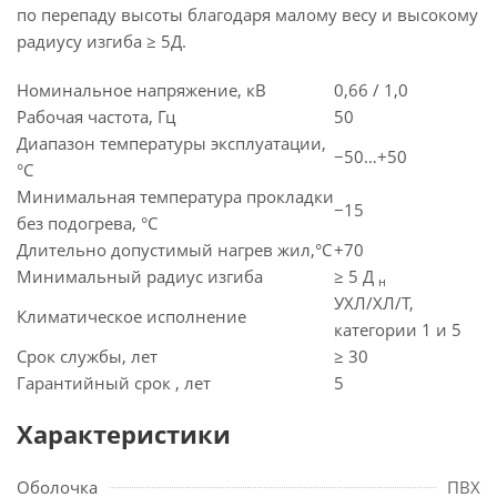
по перепаду высоты благодаря малому весу и высокому
радиусу изгиба ≥ 5Д.
Номинальное напряжение, кВ
0,66 / 1,0
Рабочая частота, Гц
50
Диапазон температуры эксплуатации,
−50…+50
°C
Минимальная температура прокладки
−15
без подогрева, °C
Длительно допустимый нагрев жил,°C
+70
Минимальный радиус изгиба
≥ 5 Д
н
УХЛ/ХЛ/Т,
Климатическое исполнение
категории 1 и 5
Срок службы, лет
≥ 30
Гарантийный срок , лет
5
Характеристики
Оболочка
ПВХ