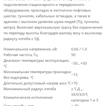
подключения стационарного и передвижного
оборудования, прокладок в лестнично-лифтовых
шахтах, туннелях, кабельных эстакадах, а также в
зданиях с высоким уровнем шума людей (ТЦ, туннели,
метро). Включает вертикальную трассу без ограничения
по перепаду высоты благодаря малому весу и высокому
радиусу изгиба ≥ 5Д.
Номинальное напряжение, кВ
0,66 / 1,0
Рабочая частота, Гц
50
Диапазон температуры эксплуатации,
−50…+50
°C
Минимальная температура прокладки
−15
без подогрева, °C
Длительно допустимый нагрев жил,°C
+70
Минимальный радиус изгиба
≥ 5 Д
н
УХЛ/ХЛ/Т,
Климатическое исполнение
категории 1 и 5
Срок службы, лет
≥ 30