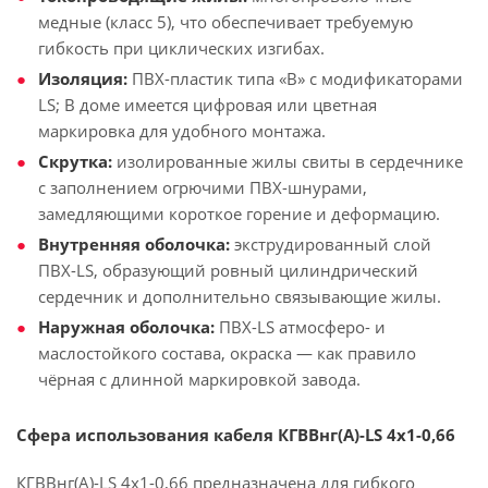
медные (класс 5), что обеспечивает требуемую
гибкость при циклических изгибах.
Изоляция:
ПВХ-пластик типа «В» с модификаторами
LS; В доме имеется цифровая или цветная
маркировка для удобного монтажа.
Скрутка:
изолированные жилы свиты в сердечнике
с заполнением огрючими ПВХ-шнурами,
замедляющими короткое горение и деформацию.
Внутренняя оболочка:
экструдированный слой
ПВХ-LS, образующий ровный цилиндрический
сердечник и дополнительно связывающие жилы.
Наружная оболочка:
ПВХ-LS атмосферо- и
маслостойкого состава, окраска — как правило
чёрная с длинной маркировкой завода.
Сфера использования кабеля КГВВнг(А)-LS 4х1-0,66
КГВВнг(А)-LS 4х1-0,66 предназначена для гибкого