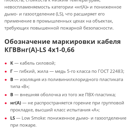
невоспламеняемость категории «нг(А)» и пониженное
дымо- и газоотделение (LS), что расширяет его
применение в промышленных цехах на объектах,
требующих повышенной пожарной безопасности.
Обозначение маркировки кабеля
КГВВнг(А)-LS 4х1-0,66
К
— кабель силовой;
Г
— гибкий, жила — медь 5-го класса по ГОСТ 22483;
В
— изоляция из поливинилхлоридного пластиката
типа «В»;
В
— внешняя оболочка из того же ПВХ-пластика;
нг(А)
— не распространяется горение при групповой
прокладке, высший класс испытания «А»;
LS
— Low Smoke: пониженное дымо- и газоотделение
при пожаре.