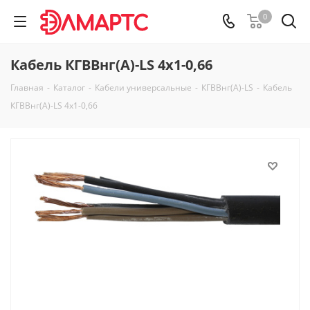
0
Кабель КГВВнг(А)-LS 4х1-0,66
Главная
-
Каталог
-
Кабели универсальные
-
КГВВнг(А)-LS
-
Кабель
КГВВнг(А)-LS 4х1-0,66