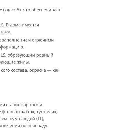
класс 5), что обеспечивает
S; В доме имеется
тажа.
с заполнением огрючими
еформацию.
-LS, образующий ровный
ывающие жилы.
кого состава, окраска — как
ния стационарного и
ифтовых шахтах, туннелях,
внем шума людей (ТЦ,
раничения по перепаду