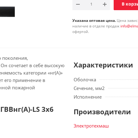
В корз
Указана оптовая цена.
Цена зависи
наличие в отделе продаж
info@elma
офертой.
о поколения,
Характеристики
Он сочетает в себе высокую
няемость категории «нг(А)»
Оболочка
ет его применение в
енной пожарной
Сечение, мм2
Исполнение
ВВнг(А)-LS 3х6
Производители
Электротехмаш