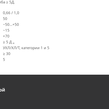
ба ≥ 5Д.
0,66 / 1,0
50
−50…+50
−15
+70
≥ 5 Д
н
УХЛ/ХЛ/Т, категории 1 и 5
≥ 30
5
ой