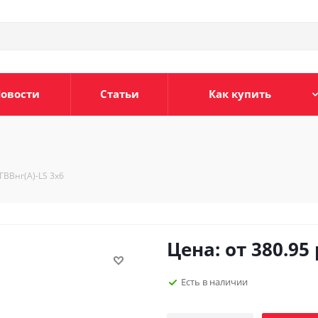
овости
Статьи
Как купить
ГВВнг(А)-LS 3х6
Цена: от
380.95
Есть в наличии