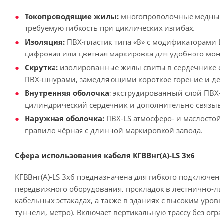
Токопроводящие жилы:
многопроволочные медные (
требуемую гибкость при циклических изгибах.
Изоляция:
ПВХ-пластик типа «В» с модификаторами L
цифровая или цветная маркировка для удобного мон
Скрутка:
изолированные жилы свиты в сердечнике 
ПВХ-шнурами, замедляющими короткое горение и д
Внутренняя оболочка:
экструдированный слой ПВХ
цилиндрический сердечник и дополнительно связ
Наружная оболочка:
ПВХ-LS атмосферо- и маслостой
правило чёрная с длинной маркировкой завода.
Сфера использования кабеля КГВВнг(А)-LS 3х6
КГВВнг(А)-LS 3х6 предназначена для гибкого подключе
передвижного оборудования, прокладок в лестнично-л
кабельных эстакадах, а также в зданиях с высоким уро
туннели, метро). Включает вертикальную трассу без ог