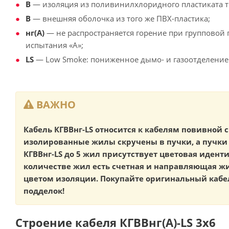
В
— изоляция из поливинилхлоридного пластиката т
В
— внешняя оболочка из того же ПВХ-пластика;
нг(А)
— не распространяется горение при групповой 
испытания «А»;
LS
— Low Smoke: пониженное дымо- и газоотделение
ВАЖНО
Кабель КГВВнг-LS относится к кабелям повивной с
изолированные жилы скручены в пучки, а пучки 
КГВВнг-LS до 5 жил присутствует цветовая иден
количестве жил есть счетная и направляющая 
цветом изоляции. Покупайте оригинальный кабел
подделок!
Строение кабеля КГВВнг(А)-LS 3х6