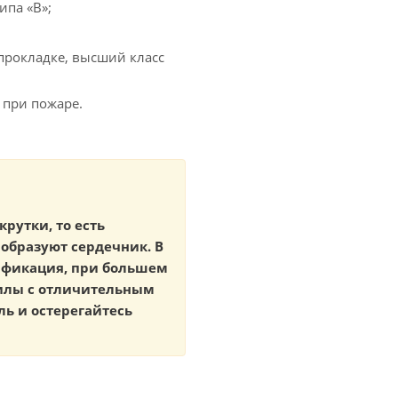
ипа «В»;
прокладке, высший класс
 при пожаре.
крутки, то есть
образуют сердечник. В
тификация, при большем
жилы с отличительным
ь и остерегайтесь