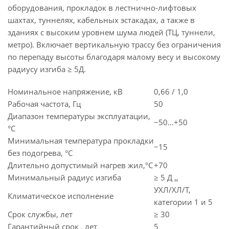
оборудования, прокладок в лестнично-лифтовых
шахтах, туннелях, кабельных эстакадах, а также в
зданиях с высоким уровнем шума людей (ТЦ, туннели,
метро). Включает вертикальную трассу без ограничения
по перепаду высоты благодаря малому весу и высокому
радиусу изгиба ≥ 5Д.
Номинальное напряжение, кВ
0,66 / 1,0
Рабочая частота, Гц
50
Диапазон температуры эксплуатации,
−50…+50
°C
Минимальная температура прокладки
−15
без подогрева, °C
Длительно допустимый нагрев жил,°C
+70
Минимальный радиус изгиба
≥ 5 Д
н
УХЛ/ХЛ/Т,
Климатическое исполнение
категории 1 и 5
Срок службы, лет
≥ 30
Гарантийный срок , лет
5