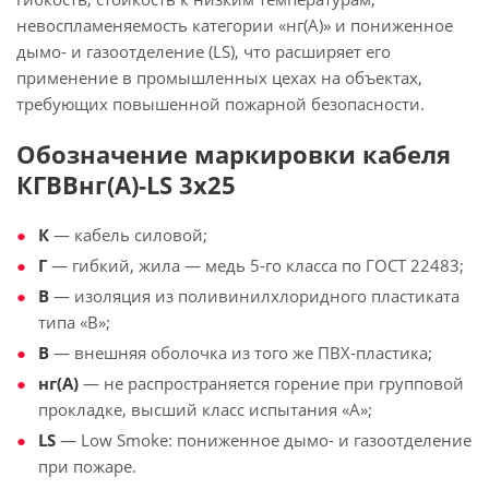
невоспламеняемость категории «нг(А)» и пониженное
дымо- и газоотделение (LS), что расширяет его
применение в промышленных цехах на объектах,
требующих повышенной пожарной безопасности.
Обозначение маркировки кабеля
КГВВнг(А)-LS 3х25
К
— кабель силовой;
Г
— гибкий, жила — медь 5-го класса по ГОСТ 22483;
В
— изоляция из поливинилхлоридного пластиката
типа «В»;
В
— внешняя оболочка из того же ПВХ-пластика;
нг(А)
— не распространяется горение при групповой
прокладке, высший класс испытания «А»;
LS
— Low Smoke: пониженное дымо- и газоотделение
при пожаре.