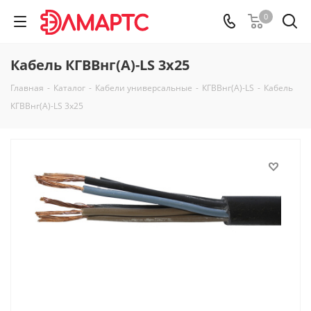
0
Кабель КГВВнг(А)-LS 3х25
Главная
-
Каталог
-
Кабели универсальные
-
КГВВнг(А)-LS
-
Кабель
КГВВнг(А)-LS 3х25