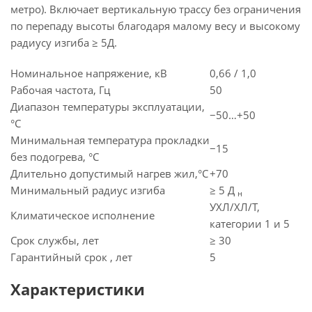
метро). Включает вертикальную трассу без ограничения
по перепаду высоты благодаря малому весу и высокому
радиусу изгиба ≥ 5Д.
Номинальное напряжение, кВ
0,66 / 1,0
Рабочая частота, Гц
50
Диапазон температуры эксплуатации,
−50…+50
°C
Минимальная температура прокладки
−15
без подогрева, °C
Длительно допустимый нагрев жил,°C
+70
Минимальный радиус изгиба
≥ 5 Д
н
УХЛ/ХЛ/Т,
Климатическое исполнение
категории 1 и 5
Срок службы, лет
≥ 30
Гарантийный срок , лет
5
Характеристики