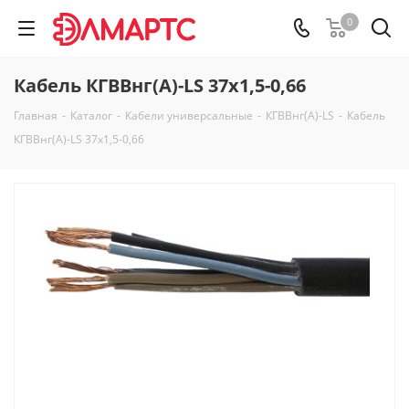
0
Кабель КГВВнг(А)-LS 37х1,5-0,66
Главная
-
Каталог
-
Кабели универсальные
-
КГВВнг(А)-LS
-
Кабель
КГВВнг(А)-LS 37х1,5-0,66