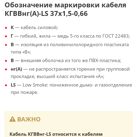
Обозначение маркировки кабеля
КГВВнг(А)-LS 37х1,5-0,66
К
— кабель силовой;
Г
— гибкий, жила — медь 5-го класса по ГОСТ 22483;
В
— изоляция из поливинилхлоридного пластиката
типа «В»;
В
— внешняя оболочка из того же ПВХ-пластика;
нг(А)
— не распространяется горение при групповой
прокладке, высший класс испытания «А»;
LS
— Low Smoke: пониженное дымо- и газоотделение
при пожаре.
ВАЖНО
Кабель КГВВнг-LS относится к кабелям