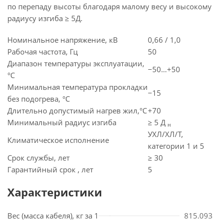
по перепаду высоты благодаря малому весу и высокому
радиусу изгиба ≥ 5Д.
Номинальное напряжение, кВ
0,66 / 1,0
Рабочая частота, Гц
50
Диапазон температуры эксплуатации,
−50…+50
°C
Минимальная температура прокладки
−15
без подогрева, °C
Длительно допустимый нагрев жил,°C
+70
Минимальный радиус изгиба
≥ 5 Д
н
УХЛ/ХЛ/Т,
Климатическое исполнение
категории 1 и 5
Срок службы, лет
≥ 30
Гарантийный срок , лет
5
Характеристики
Вес (масса кабеля), кг за 1
815.093