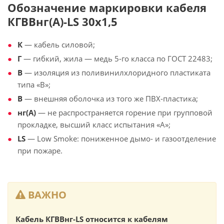
Обозначение маркировки кабеля
КГВВнг(А)-LS 30х1,5
К
— кабель силовой;
Г
— гибкий, жила — медь 5-го класса по ГОСТ 22483;
В
— изоляция из поливинилхлоридного пластиката
типа «В»;
В
— внешняя оболочка из того же ПВХ-пластика;
нг(А)
— не распространяется горение при групповой
прокладке, высший класс испытания «А»;
LS
— Low Smoke: пониженное дымо- и газоотделение
при пожаре.
ВАЖНО
Кабель КГВВнг-LS относится к кабелям