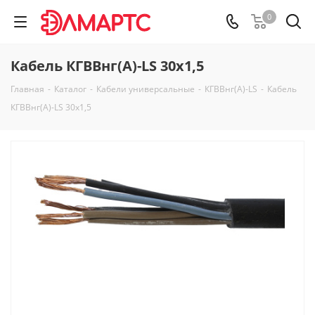
0
Кабель КГВВнг(А)-LS 30х1,5
Главная
-
Каталог
-
Кабели универсальные
-
КГВВнг(А)-LS
-
Кабель
КГВВнг(А)-LS 30х1,5