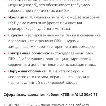
медные (класс 5), что обеспечивает требуемую
гибкость при циклических изгибах.
Изоляция:
ПВХ-пластик типа «В» с модификаторами
LS; В доме имеется цифровая или цветная
маркировка для удобного монтажа.
Скрутка:
изолированные жилы свиты в сердечнике
с заполнением огрючими ПВХ-шнурами,
замедляющими короткое горение и деформацию.
Внутренняя оболочка:
экструдированный слой
ПВХ-LS, образующий ровный цилиндрический
сердечник и дополнительно связывающие жилы.
Наружная оболочка:
ПВХ-LS атмосферо- и
маслостойкого состава, окраска — как правило
чёрная с длинной маркировкой завода.
Сфера использования кабеля КГВВнг(А)-LS 30х0,75
КГВВнг(А)-LS 30х0,75 предназначена для гибкого