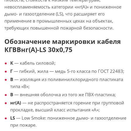
невоспламеняемость категории «нг(А)» и пониженное
дымо- и газоотделение (LS), что расширяет его
применение в промышленных цехах на объектах,
требующих повышенной пожарной безопасности.
Обозначение маркировки кабеля
КГВВнг(А)-LS 30х0,75
К
— кабель силовой;
Г
— гибкий, жила — медь 5-го класса по ГОСТ 22483;
В
— изоляция из поливинилхлоридного пластиката
типа «В»;
В
— внешняя оболочка из того же ПВХ-пластика;
нг(А)
— не распространяется горение при групповой
прокладке, высший класс испытания «А»;
LS
— Low Smoke: пониженное дымо- и газоотделение
при пожаре.