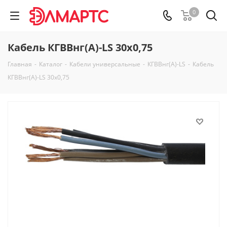
0
Кабель КГВВнг(А)-LS 30х0,75
Главная
-
Каталог
-
Кабели универсальные
-
КГВВнг(А)-LS
-
Кабель
КГВВнг(А)-LS 30х0,75