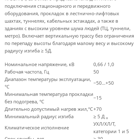
подключения стационарного и передвижного
оборудования, прокладок в лестнично-лифтовых
шахтах, туннелях, кабельных эстакадах, а также в
зданиях с высоким уровнем шума людей (ТЦ, туннели,
метро). Включает вертикальную трассу без ограничения
по перепаду высоты благодаря малому весу и высокому
радиусу изгиба ≥ 5Д.
Номинальное напряжение, кВ
0,66 / 1,0
Рабочая частота, Гц
50
Диапазон температуры эксплуатации,
−50…+50
°C
Минимальная температура прокладки
−15
без подогрева, °C
Длительно допустимый нагрев жил,°C
+70
Минимальный радиус изгиба
≥ 5 Д
н
УХЛ/ХЛ/Т,
Климатическое исполнение
категории 1 и 5
Срок службы, лет
≥ 30