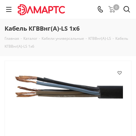
0
Кабель КГВВнг(А)-LS 1х6
Главная
-
Каталог
-
Кабели универсальные
-
КГВВнг(А)-LS
-
Кабель
КГВВнг(А)-LS 1х6