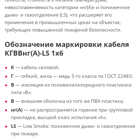
невоспламеняемость категории «нг(А)» и пониженное
дымо- и газоотделение (LS), что расширяет его
применение в промышленных цехах на объектах,
требующих повышенной пожарной безопасности.
Обозначение маркировки кабеля
КГВВнг(А)-LS 1х6
К
— кабель силовой;
Г
— гибкий, жила — медь 5-го класса по ГОСТ 22483;
В
— изоляция из поливинилхлоридного пластиката
типа «В»;
В
— внешняя оболочка из того же ПВХ-пластика;
нг(А)
— не распространяется горение при групповой
прокладке, высший класс испытания «А»;
LS
— Low Smoke: пониженное дымо- и газоотделение
при пожаре.