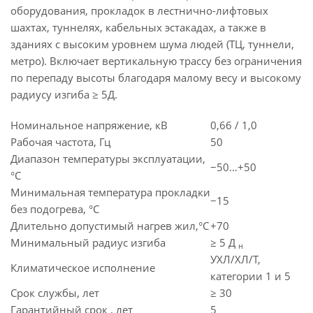
оборудования, прокладок в лестнично-лифтовых
шахтах, туннелях, кабельных эстакадах, а также в
зданиях с высоким уровнем шума людей (ТЦ, туннели,
метро). Включает вертикальную трассу без ограничения
по перепаду высоты благодаря малому весу и высокому
радиусу изгиба ≥ 5Д.
Номинальное напряжение, кВ
0,66 / 1,0
Рабочая частота, Гц
50
Диапазон температуры эксплуатации,
−50…+50
°C
Минимальная температура прокладки
−15
без подогрева, °C
Длительно допустимый нагрев жил,°C
+70
Минимальный радиус изгиба
≥ 5 Д
н
УХЛ/ХЛ/Т,
Климатическое исполнение
категории 1 и 5
Срок службы, лет
≥ 30
Гарантийный срок , лет
5