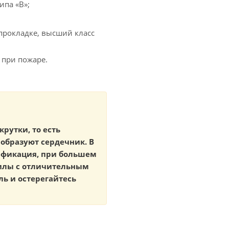
ипа «В»;
прокладке, высший класс
 при пожаре.
крутки, то есть
образуют сердечник. В
тификация, при большем
жилы с отличительным
ь и остерегайтесь