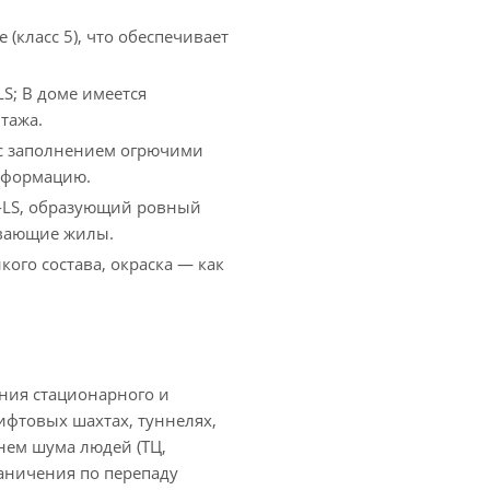
класс 5), что обеспечивает
S; В доме имеется
тажа.
с заполнением огрючими
еформацию.
-LS, образующий ровный
ывающие жилы.
кого состава, окраска — как
ения стационарного и
ифтовых шахтах, туннелях,
внем шума людей (ТЦ,
раничения по перепаду