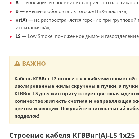
В
— изоляция из поливинилхлоридного пластиката т
В
— внешняя оболочка из того же ПВХ-пластика;
нг(А)
— не распространяется горение при групповой 
испытания «А»;
LS
— Low Smoke: пониженное дымо- и газоотделение
ВАЖНО
Кабель КГВВнг-LS относится к кабелям повивной с
изолированные жилы скручены в пучки, а пучки 
КГВВнг-LS до 5 жил присутствует цветовая иден
количестве жил есть счетная и направляющая 
цветом изоляции. Покупайте оригинальный кабел
подделок!
Строение кабеля КГВВнг(А)-LS 1х25