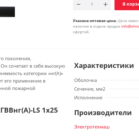
В корз
Указана оптовая цена.
Цена зависи
наличие в отделе продаж
info@elma
офертой.
го поколения,
Характеристики
Он сочетает в себе высокую
няемость категории «нг(А)»
Оболочка
ет его применение в
енной пожарной
Сечение, мм2
Исполнение
ВВнг(А)-LS 1х25
Производители
Электротехмаш