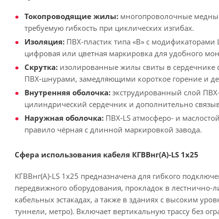
Токопроводящие жилы:
многопроволочные медные (
требуемую гибкость при циклических изгибах.
Изоляция:
ПВХ-пластик типа «В» с модификаторами L
цифровая или цветная маркировка для удобного мон
Скрутка:
изолированные жилы свиты в сердечнике 
ПВХ-шнурами, замедляющими короткое горение и д
Внутренняя оболочка:
экструдированный слой ПВХ
цилиндрический сердечник и дополнительно связ
Наружная оболочка:
ПВХ-LS атмосферо- и маслостой
правило чёрная с длинной маркировкой завода.
Сфера использования кабеля КГВВнг(А)-LS 1х25
КГВВнг(А)-LS 1х25 предназначена для гибкого подключ
передвижного оборудования, прокладок в лестнично-л
кабельных эстакадах, а также в зданиях с высоким уро
туннели, метро). Включает вертикальную трассу без ог