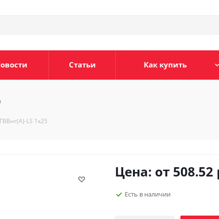
овости
Статьи
Как купить
5
ГВВнг(А)-LS 1х25
Цена: от
508.52
Есть в наличии