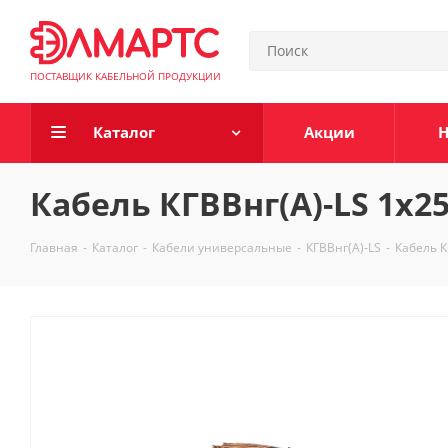
ПОСТАВЩИК КАБЕЛЬНОЙ ПРОДУКЦИИ
Каталог
Акции
Н
Кабель КГВВнг(А)-LS 1х2
Главная
-
Каталог
-
Кабели универсальные
-
КГВВнг(А)-LS
-
Кабель К