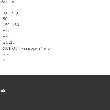
ба ≥ 5Д.
0,66 / 1,0
50
−50…+50
−15
+70
≥ 5 Д
н
УХЛ/ХЛ/Т, категории 1 и 5
≥ 30
5
ой