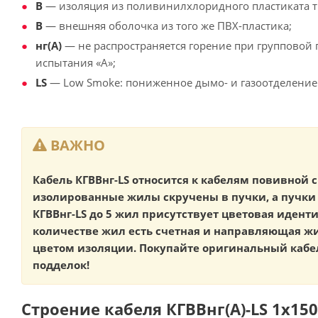
В
— изоляция из поливинилхлоридного пластиката т
В
— внешняя оболочка из того же ПВХ-пластика;
нг(А)
— не распространяется горение при групповой 
испытания «А»;
LS
— Low Smoke: пониженное дымо- и газоотделение
ВАЖНО
Кабель КГВВнг-LS относится к кабелям повивной с
изолированные жилы скручены в пучки, а пучки 
КГВВнг-LS до 5 жил присутствует цветовая иден
количестве жил есть счетная и направляющая 
цветом изоляции. Покупайте оригинальный кабел
подделок!
Строение кабеля КГВВнг(А)-LS 1х150