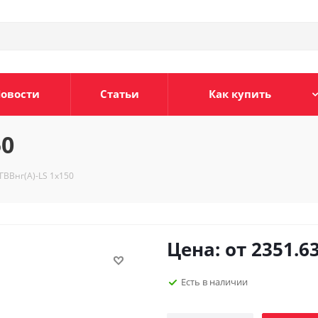
овости
Статьи
Как купить
50
ГВВнг(А)-LS 1х150
Цена: от
2351.6
Есть в наличии