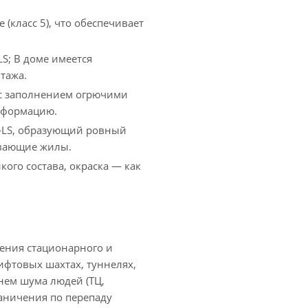
класс 5), что обеспечивает
S; В доме имеется
тажа.
с заполнением огрючими
еформацию.
-LS, образующий ровный
ывающие жилы.
кого состава, окраска — как
чения стационарного и
ифтовых шахтах, туннелях,
внем шума людей (ТЦ,
раничения по перепаду