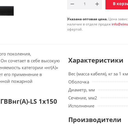
В корз
Указана оптовая цена.
Цена зависи
наличие в отделе продаж
info@elma
офертой.
ого поколения,
Характеристики
Он сочетает в себе высокую
няемость категории «нг(А)»
Вес (масса кабеля), кг за 1 км
ет его применение в
енной пожарной
Оболочка
Диаметр, мм
Сечение, мм2
ВВнг(А)-LS 1х150
Исполнение
Производители