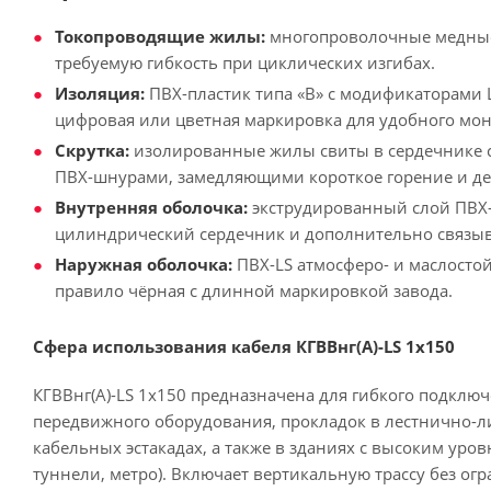
Токопроводящие жилы:
многопроволочные медные (
требуемую гибкость при циклических изгибах.
Изоляция:
ПВХ-пластик типа «В» с модификаторами L
цифровая или цветная маркировка для удобного мон
Скрутка:
изолированные жилы свиты в сердечнике 
ПВХ-шнурами, замедляющими короткое горение и д
Внутренняя оболочка:
экструдированный слой ПВХ
цилиндрический сердечник и дополнительно связ
Наружная оболочка:
ПВХ-LS атмосферо- и маслостой
правило чёрная с длинной маркировкой завода.
Сфера использования кабеля КГВВнг(А)-LS 1х150
КГВВнг(А)-LS 1х150 предназначена для гибкого подклю
передвижного оборудования, прокладок в лестнично-л
кабельных эстакадах, а также в зданиях с высоким уро
туннели, метро). Включает вертикальную трассу без ог