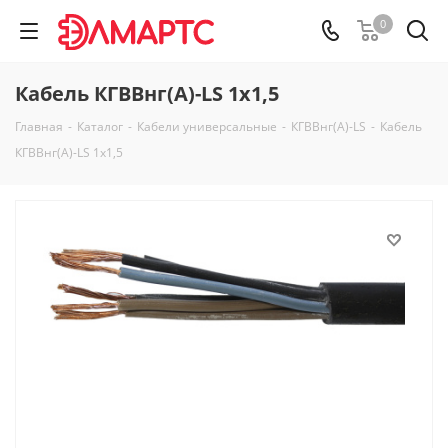
0
Кабель КГВВнг(А)-LS 1х1,5
Главная
-
Каталог
-
Кабели универсальные
-
КГВВнг(А)-LS
-
Кабель
КГВВнг(А)-LS 1х1,5