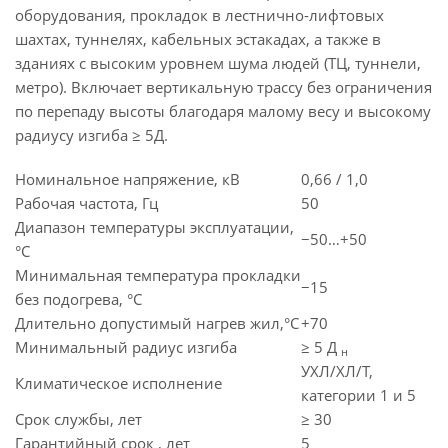
оборудования, прокладок в лестнично-лифтовых
шахтах, туннелях, кабельных эстакадах, а также в
зданиях с высоким уровнем шума людей (ТЦ, туннели,
метро). Включает вертикальную трассу без ограничения
по перепаду высоты благодаря малому весу и высокому
радиусу изгиба ≥ 5Д.
Номинальное напряжение, кВ
0,66 / 1,0
Рабочая частота, Гц
50
Диапазон температуры эксплуатации,
−50…+50
°C
Минимальная температура прокладки
−15
без подогрева, °C
Длительно допустимый нагрев жил,°C
+70
Минимальный радиус изгиба
≥ 5 Д
н
УХЛ/ХЛ/Т,
Климатическое исполнение
категории 1 и 5
Срок службы, лет
≥ 30
Гарантийный срок , лет
5