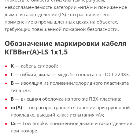
невоспламеняемость категории «нг(А)» и пониженное
дымо- и газоотделение (LS), что расширяет его
применение в промышленных цехах на объектах,
требующих повышенной пожарной безопасности.
Обозначение маркировки кабеля
КГВВнг(А)-LS 1х1,5
К
— кабель силовой;
Г
— гибкий, жила — медь 5-го класса по ГОСТ 22483;
В
— изоляция из поливинилхлоридного пластиката
типа «В»;
В
— внешняя оболочка из того же ПВХ-пластика;
нг(А)
— не распространяется горение при групповой
прокладке, высший класс испытания «А»;
LS
— Low Smoke: пониженное дымо- и газоотделение
при пожаре.