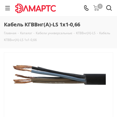
0
Кабель КГВВнг(А)-LS 1х1-0,66
Главная
-
Каталог
-
Кабели универсальные
-
КГВВнг(А)-LS
-
Кабель
КГВВнг(А)-LS 1х1-0,66