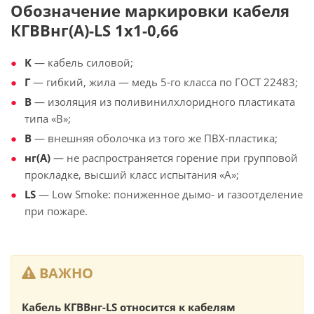
Обозначение маркировки кабеля
КГВВнг(А)-LS 1х1-0,66
К
— кабель силовой;
Г
— гибкий, жила — медь 5-го класса по ГОСТ 22483;
В
— изоляция из поливинилхлоридного пластиката
типа «В»;
В
— внешняя оболочка из того же ПВХ-пластика;
нг(А)
— не распространяется горение при групповой
прокладке, высший класс испытания «А»;
LS
— Low Smoke: пониженное дымо- и газоотделение
при пожаре.
ВАЖНО
Кабель КГВВнг-LS относится к кабелям