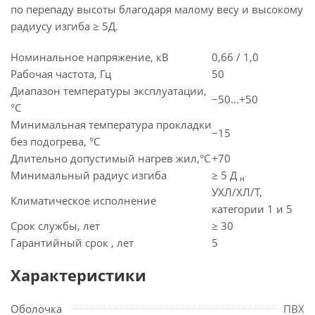
по перепаду высоты благодаря малому весу и высокому
радиусу изгиба ≥ 5Д.
Номинальное напряжение, кВ
0,66 / 1,0
Рабочая частота, Гц
50
Диапазон температуры эксплуатации,
−50…+50
°C
Минимальная температура прокладки
−15
без подогрева, °C
Длительно допустимый нагрев жил,°C
+70
Минимальный радиус изгиба
≥ 5 Д
н
УХЛ/ХЛ/Т,
Климатическое исполнение
категории 1 и 5
Срок службы, лет
≥ 30
Гарантийный срок , лет
5
Характеристики
Оболочка
ПВХ