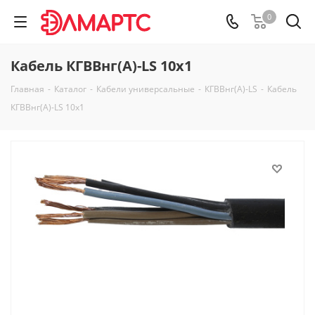
0
Кабель КГВВнг(А)-LS 10х1
Главная
-
Каталог
-
Кабели универсальные
-
КГВВнг(А)-LS
-
Кабель
КГВВнг(А)-LS 10х1