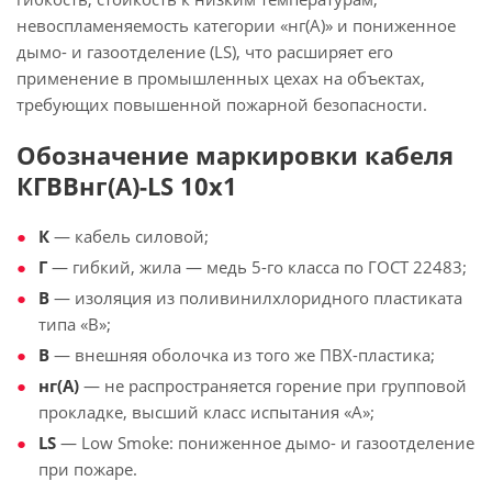
невоспламеняемость категории «нг(А)» и пониженное
дымо- и газоотделение (LS), что расширяет его
применение в промышленных цехах на объектах,
требующих повышенной пожарной безопасности.
Обозначение маркировки кабеля
КГВВнг(А)-LS 10х1
К
— кабель силовой;
Г
— гибкий, жила — медь 5-го класса по ГОСТ 22483;
В
— изоляция из поливинилхлоридного пластиката
типа «В»;
В
— внешняя оболочка из того же ПВХ-пластика;
нг(А)
— не распространяется горение при групповой
прокладке, высший класс испытания «А»;
LS
— Low Smoke: пониженное дымо- и газоотделение
при пожаре.