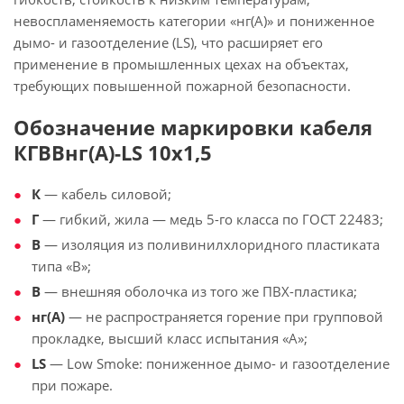
невоспламеняемость категории «нг(А)» и пониженное
дымо- и газоотделение (LS), что расширяет его
применение в промышленных цехах на объектах,
требующих повышенной пожарной безопасности.
Обозначение маркировки кабеля
КГВВнг(А)-LS 10х1,5
К
— кабель силовой;
Г
— гибкий, жила — медь 5-го класса по ГОСТ 22483;
В
— изоляция из поливинилхлоридного пластиката
типа «В»;
В
— внешняя оболочка из того же ПВХ-пластика;
нг(А)
— не распространяется горение при групповой
прокладке, высший класс испытания «А»;
LS
— Low Smoke: пониженное дымо- и газоотделение
при пожаре.