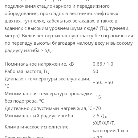
подключения стационарного и передвижного
оборудования, прокладок в лестнично-лифтовых
шахтах, туннелях, кабельных эстакадах, а также в
зданиях с высоким уровнем шума людей (ТЦ, туннели,
метро). Включает вертикальную трассу без ограничения
по перепаду высоты благодаря малому весу и высокому
радиусу изгиба ≥ 5Д.
Номинальное напряжение, кВ
0,66 / 1,0
Рабочая частота, Гц
50
Диапазон температуры эксплуатации,
−50…+50
°C
Минимальная температура прокладки
−15
без подогрева, °C
Длительно допустимый нагрев жил,°C
+70
Минимальный радиус изгиба
≥ 5 Д
н
УХЛ/ХЛ/Т,
Климатическое исполнение
категории 1 и 5
Срок службы, лет
≥ 30