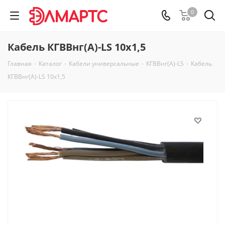
0
Кабель КГВВнг(А)-LS 10х1,5
Главная
-
Каталог
-
Кабели универсальные
-
КГВВнг(А)-LS
-
Кабель
КГВВнг(А)-LS 10х1,5