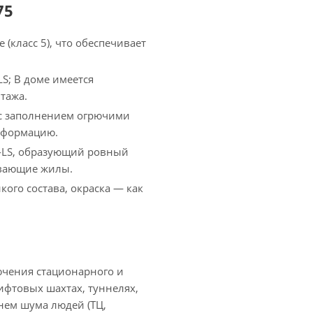
75
класс 5), что обеспечивает
S; В доме имеется
тажа.
с заполнением огрючими
еформацию.
-LS, образующий ровный
ывающие жилы.
кого состава, окраска — как
лючения стационарного и
ифтовых шахтах, туннелях,
внем шума людей (ТЦ,