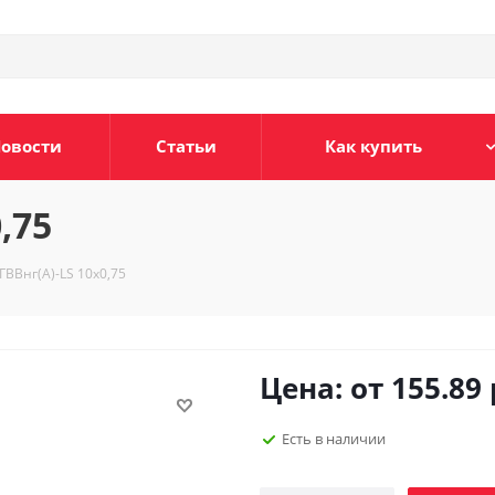
овости
Статьи
Как купить
,75
ГВВнг(А)-LS 10х0,75
Цена: от
155.89
Есть в наличии