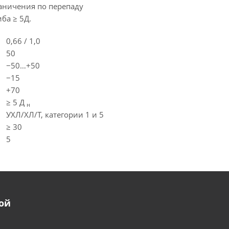
раничения по перепаду
ба ≥ 5Д.
0,66 / 1,0
50
−50…+50
−15
+70
≥ 5 Д
н
УХЛ/ХЛ/Т, категории 1 и 5
≥ 30
5
ой