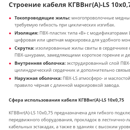
Строение кабеля КГВВнг(А)-LS 10х0,
Токопроводящие жилы:
многопроволочные медные (
требуемую гибкость при циклических изгибах.
Изоляция:
ПВХ-пластик типа «В» с модификаторами L
цифровая или цветная маркировка для удобного мон
Скрутка:
изолированные жилы свиты в сердечнике 
ПВХ-шнурами, замедляющими короткое горение и д
Внутренняя оболочка:
экструдированный слой ПВХ
цилиндрический сердечник и дополнительно связ
Наружная оболочка:
ПВХ-LS атмосферо- и маслостой
правило чёрная с длинной маркировкой завода.
Сфера использования кабеля КГВВнг(А)-LS 10х0,75
КГВВнг(А)-LS 10х0,75 предназначена для гибкого подк
передвижного оборудования, прокладок в лестнично-л
кабельных эстакадах, а также в зданиях с высоким уро