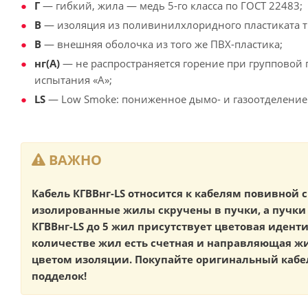
Г
— гибкий, жила — медь 5-го класса по ГОСТ 22483;
В
— изоляция из поливинилхлоридного пластиката т
В
— внешняя оболочка из того же ПВХ-пластика;
нг(А)
— не распространяется горение при групповой 
испытания «А»;
LS
— Low Smoke: пониженное дымо- и газоотделение
ВАЖНО
Кабель КГВВнг-LS относится к кабелям повивной с
изолированные жилы скручены в пучки, а пучки 
КГВВнг-LS до 5 жил присутствует цветовая иден
количестве жил есть счетная и направляющая 
цветом изоляции. Покупайте оригинальный кабел
подделок!