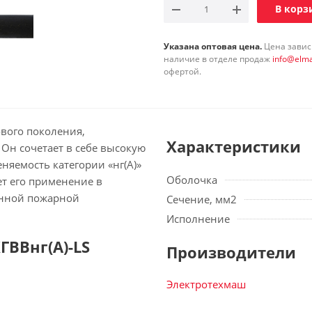
В корз
Указана оптовая цена.
Цена зависи
наличие в отделе продаж
info@elma
офертой.
ового поколения,
Характеристики
Он сочетает в себе высокую
няемость категории «нг(А)»
Оболочка
ет его применение в
енной пожарной
Сечение, мм2
Исполнение
ВВнг(А)-LS
Производители
Электротехмаш