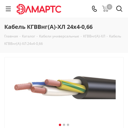
0
Кабель КГВВнг(А)-ХЛ 24х4-0,66
Главная
-
Каталог
-
Кабели универсальные
-
КГВВнг(А)-ХЛ
-
Кабель
КГВВнг(А)-ХЛ 24х4-0,66