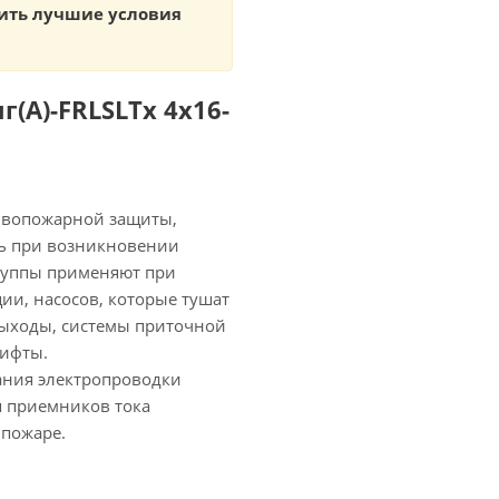
ить лучшие условия
(А)-FRLSLTx 4х16-
ивопожарной защиты,
ть при возникновении
руппы применяют при
ии, насосов, которые тушат
выходы, системы приточной
лифты.
ания электропроводки
я приемников тока
 пожаре.