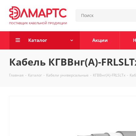
ПОСТАВЩИК КАБЕЛЬНОЙ ПРОДУКЦИИ
Каталог
Акции
Н
Кабель КГВВнг(А)-FRLSLT
Главная
-
Каталог
-
Кабели универсальные
-
КГВВнг(А)-FRLSLTx
-
Каб