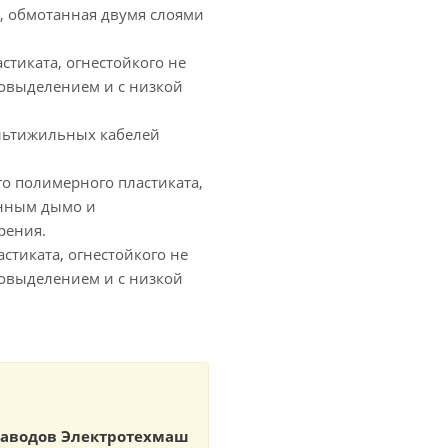
, обмотанная двумя слоями
тиката, огнестойкого не
овыделением и с низкой
льтижильных кабелей
 полимерного пластиката,
енным дымо и
рения.
тиката, огнестойкого не
овыделением и с низкой
 заводов Электротехмаш