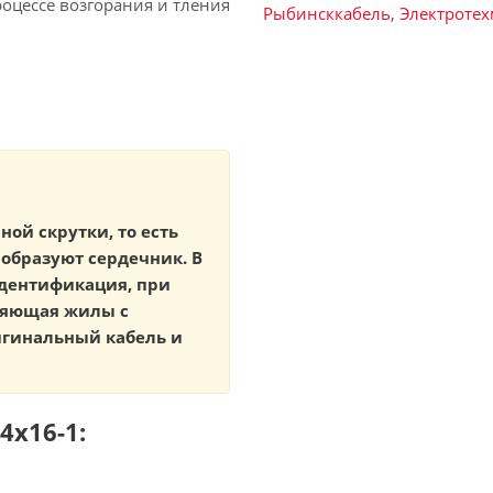
оцессе возгорания и тления
Рыбинсккабель
,
Электроте
ной скрутки, то есть
образуют сердечник. В
идентификация, при
ляющая жилы с
игинальный кабель и
4х16-1: