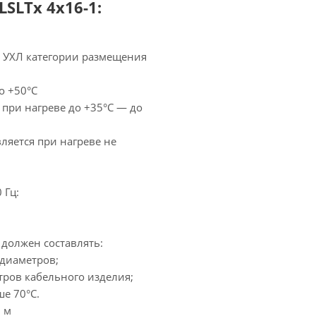
SLTx 4х16-1:
— УХЛ категории размещения
о +50°С
 при нагреве до +35°С — до
ляется при нагреве не
 Гц:
должен составлять:
 диаметров;
тров кабельного изделия;
е 70°С.
 м