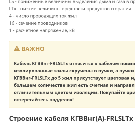
LS - пониженные величины выделения дыма и газа в пр
LTx - низкие величины вредности продуктов сгорания
4 - число проводящих ток жил
16 - сечение проводников
1 - расчетное напряжение, кВ
ВАЖНО
Кабель КГВВнг-FRLSLTx относится к кабелям повив
изолированные жилы скручены в пучки, а пучки 
КГВВнг-FRLSLTx до 5 жил присутствует цветовая 
большем количестве жил есть счетная и направ
отличительным цветом изоляции. Покупайте ор
остерегайтесь подделок!
Строение кабеля КГВВнг(А)-FRLSLTx 