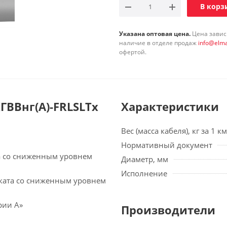
В корз
Указана оптовая цена.
Цена зависи
наличие в отделе продаж
info@elma
офертой.
ВВнг(А)-FRLSLTx
Характеристики
Вес (масса кабеля), кг за 1 км
Нормативный документ
а со сниженным уровнем
Диаметр, мм
Исполнение
ката со сниженным уровнем
рии А»
Производители