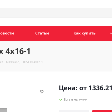
овости
Статьи
Как купить
x 4х16-1
ель КГВВнг(А)-FRLSLTx 4х16-1
Цена: от
1336.2
Есть в наличии