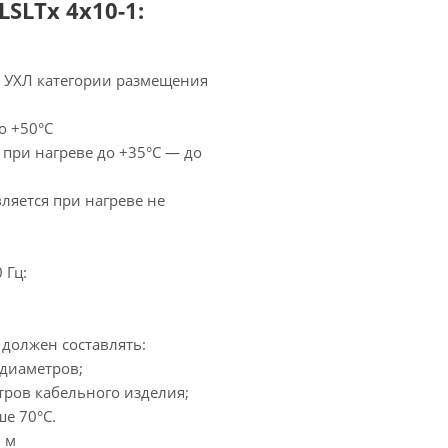
SLTx 4х10-1:
— УХЛ категории размещения
о +50°С
 при нагреве до +35°С — до
ляется при нагреве не
 Гц:
должен составлять:
 диаметров;
тров кабельного изделия;
е 70°С.
 м