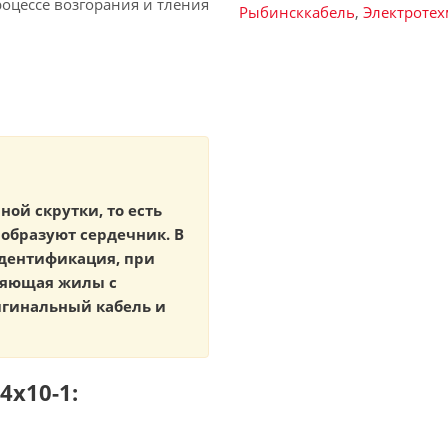
оцессе возгорания и тления
Рыбинсккабель
,
Электроте
ной скрутки, то есть
образуют сердечник. В
идентификация, при
ляющая жилы с
игинальный кабель и
4х10-1: