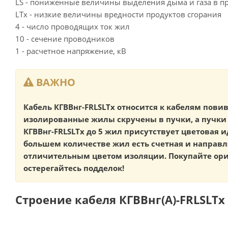
LS - пониженные величины выделения дыма и газа в пр
LTx - низкие величины вредности продуктов сгорания
4 - число проводящих ток жил
10 - сечение проводников
1 - расчетное напряжение, кВ
ВАЖНО
Кабель КГВВнг-FRLSLTx относится к кабелям повив
изолированные жилы скручены в пучки, а пучки 
КГВВнг-FRLSLTx до 5 жил присутствует цветовая 
большем количестве жил есть счетная и направ
отличительным цветом изоляции. Покупайте ор
остерегайтесь подделок!
Строение кабеля КГВВнг(А)-FRLSLTx 