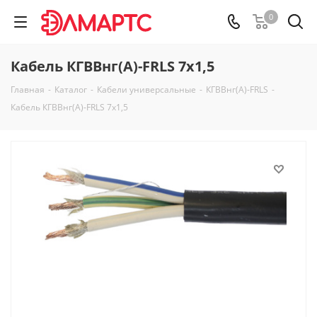
0
Кабель КГВВнг(А)-FRLS 7х1,5
Главная
-
Каталог
-
Кабели универсальные
-
КГВВнг(А)-FRLS
-
Кабель КГВВнг(А)-FRLS 7х1,5