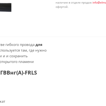
наличие в отделе продаж
info@elma
офертой.
тве гибкого провода
для
спользуется там, где нужно
и и и сохранить
 открытого пламени
ВВнг(А)-FRLS
кат