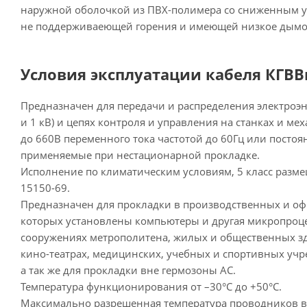
наружной оболочкой из ПВХ-полимера со сниженным у
не поддерживаеющей горения и имеющей низкое дымо-
Условия эксплуатации кабеля КГВВнг
Предназначен для передачи и распределения электроэн
и 1 кВ) и цепях контроля и управления на станках и м
до 660В переменного тока частотой до 60Гц или посто
применяемые при нестационарной прокладке.
Исполнение по климатическим условиям, 5 класс разм
15150-69.
Предназначен для прокладки в производственных и о
которых установлены компьютеры и другая микропроце
сооружениях метрополитена, жилых и общественных зд
кино-театрах, медицинских, учебных и спортивных учреж
а так же для прокладки вне гермозоны АС.
Температура функционирования от –30°С до +50°С.
Максимально разрешенная температура проводников во