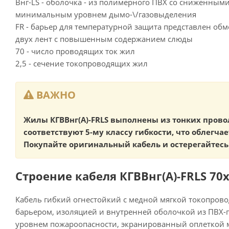
Внг-LS - оболочка - из полимерного ПВХ со сниженным
минимальным уровнем дымо-\/газовыделения
FR - барьер для температурной защита представлен об
двух лент с повышенным содержанием слюды
70 - число проводящих ток жил
2,5 - сечение токопроводящих жил
ВАЖНО
Жилы КГВВнг(А)-FRLS выполнены из тонких прово
соответствуют 5-му классу гибкости, что облегча
Покупайте оригинальный кабель и остерегайтесь
Строение кабеля КГВВнг(А)-FRLS 70х
Кабель гибкий огнестойкий с медной мягкой токопров
барьером, изоляцией и внутренней оболочкой из ПВХ
уровнем пожароопасности, экранированный оплеткой 