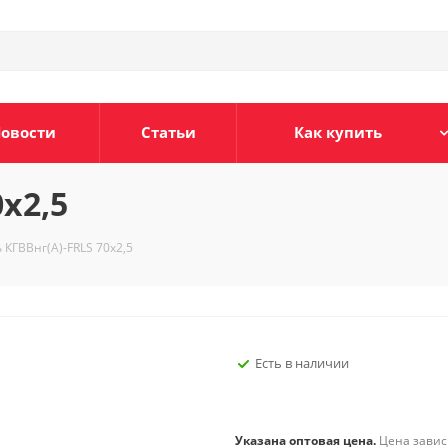
овости
Статьи
Как купить
х2,5
 КГВВнг(А)-FRLS 70х2,5
Есть в наличии
Указана оптовая цена.
Цена зависи