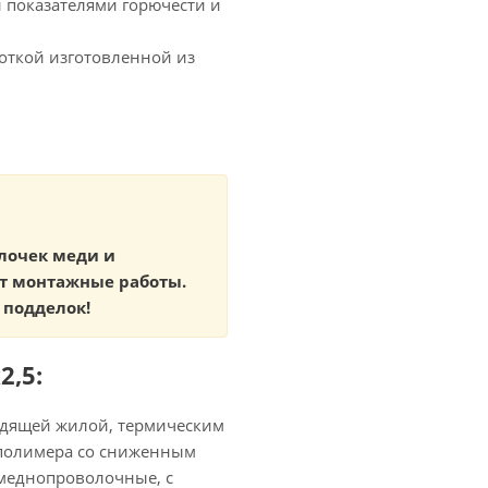
и показателями горючести и
моткой изготовленной из
лочек меди и
ет монтажные работы.
 подделок!
2,5:
одящей жилой, термическим
-полимера со сниженным
меднопроволочные, с