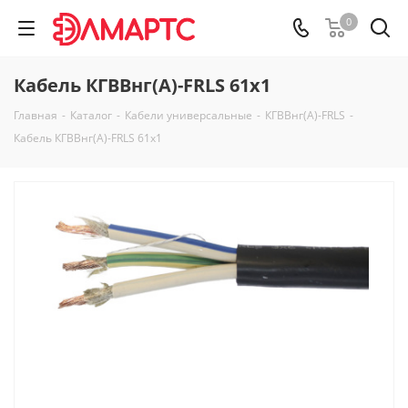
0
Кабель КГВВнг(А)-FRLS 61х1
Главная
-
Каталог
-
Кабели универсальные
-
КГВВнг(А)-FRLS
-
Кабель КГВВнг(А)-FRLS 61х1