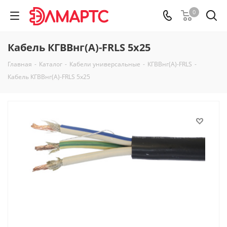
0
Кабель КГВВнг(А)-FRLS 5х25
Главная
-
Каталог
-
Кабели универсальные
-
КГВВнг(А)-FRLS
-
Кабель КГВВнг(А)-FRLS 5х25