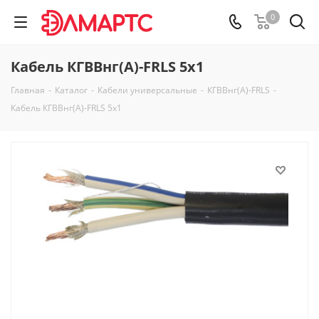
0
Кабель КГВВнг(А)-FRLS 5х1
Главная
-
Каталог
-
Кабели универсальные
-
КГВВнг(А)-FRLS
-
Кабель КГВВнг(А)-FRLS 5х1