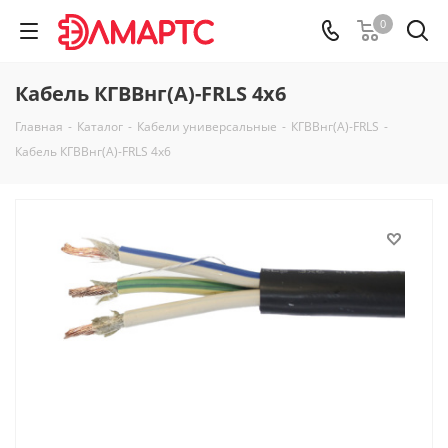
0
Кабель КГВВнг(А)-FRLS 4х6
Главная
-
Каталог
-
Кабели универсальные
-
КГВВнг(А)-FRLS
-
Кабель КГВВнг(А)-FRLS 4х6