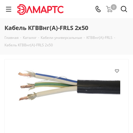
0
Кабель КГВВнг(А)-FRLS 2х50
Главная
-
Каталог
-
Кабели универсальные
-
КГВВнг(А)-FRLS
-
Кабель КГВВнг(А)-FRLS 2х50