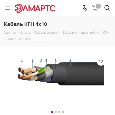
0
Кабель КГН 4х10
Главная
-
Каталог
-
Кабель силовой
-
Кабели силовые гибкие
-
КГН
-
Кабель КГН 4х10