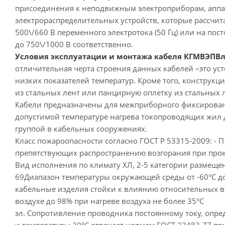
присоединения к неподвижным электроприборам, аппа
электрораспределительных устройств, которые рассчи
500\/660 В переменного электротока (50 Гц) или на по
до 750\/1000 В соответственно.
Условия эксплуатации и монтажа кабеля КГМВЭПВлнг
отличительная черта строения данных кабелей –это ус
низких показателей температур. Кроме того, конструкц
из стальных лент или панцирную оплетку из стальных 
Кабели предназначены для межприборного фиксирова
допустимой температуре нагрева токопроводящих жил д
группой в кабельных сооружениях.
Класс пожароопасности согласно ГОСТ Р 53315-2009: - П1
препятствующих распространению возгорания при прок
Вид исполнения по климату ХЛ, 2-5 категории размеще
69Диапазон температуры окружающей среды от -60°С д
кабельные изделия стойки к влиянию относительных в
воздухе до 98% при нагреве воздуха не более 35°С
эл. Сопротивление проводника постоянному току, опр