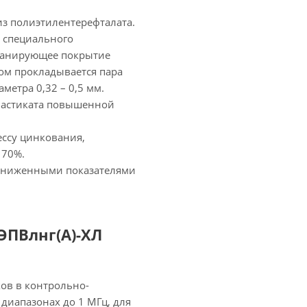
из полиэтилентерефталата.
з специального
кранирующее покрытие
ном прокладывается пара
етра 0,32 – 0,5 мм.
ластиката повышенной
ессу цинкования,
 70%.
 сниженными показателями
ЭПВлнг(А)-ХЛ
ов в контрольно-
диапазонах до 1 МГц, для