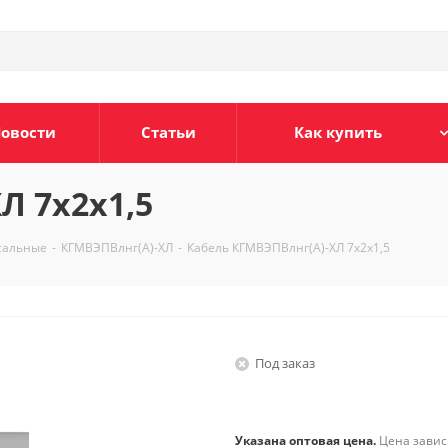
овости
Статьи
Как купить
Л 7х2х1,5
сальные
-
КГМВЭПВлнг(А)-ХЛ
-
Кабель КГМВЭПВлнг(А)-ХЛ 7х2х1,5
Под заказ
Указана оптовая цена.
Цена зависи