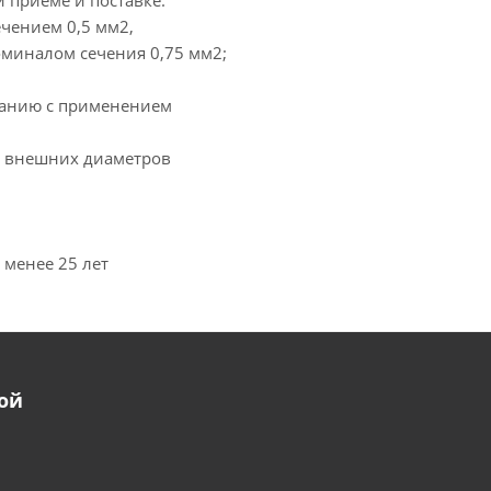
 приеме и поставке:
чением 0,5 мм2,
оминалом сечения 0,75 мм2;
ванию с применением
х внешних диаметров
 менее 25 лет
ой