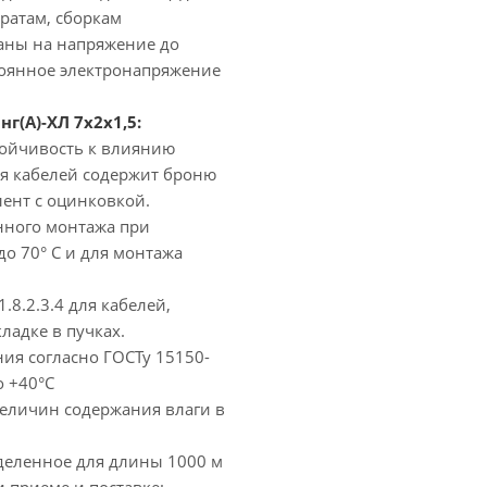
ратам, сборкам
таны на напряжение до
стоянное электронапряжение
(А)-ХЛ 7х2х1,5:
тойчивость к влиянию
ия кабелей содержит броню
лент с оцинковкой.
нного монтажа при
о 70° С и для монтажа
.8.2.3.4 для кабелей,
ладке в пучках.
ния согласно ГОСТу 15150-
о +40°С
еличин содержания влаги в
еделенное для длины 1000 м