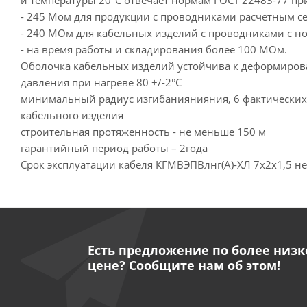
и температуры 20°С отвечает нормам ГОСТ 22483-77 при
- 245 Мом для продукции с проводниками расчетным се
- 240 МОм для кабельных изделий с проводниками с н
- на время работы и складирования более 100 МОм.
Оболочка кабельных изделий устойчива к деформиро
давления при нагреве 80 +/-2°С
минимальный радиус изгибаниянияния, 6 фактически
кабельного изделия
строительная протяженность - не меньше 150 м
гарантийный период работы – 2года
Срок эксплуатации кабеля КГМВЭПВлнг(А)-ХЛ 7х2х1,5 не
Есть предложение по более низк
цене? Сообщите нам об этом!