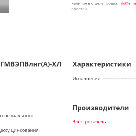
наличие в отделе продаж
info@elma
офертой.
ГМВЭПВлнг(А)-ХЛ
Характеристики
Исполнение
Производители
з специального
Электрокабель
цессу цинкования,