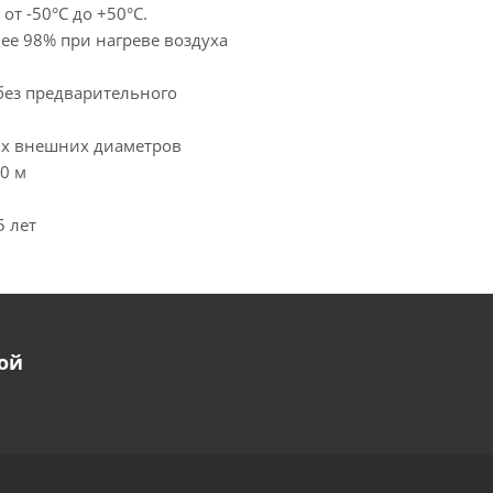
т -50°С до +50°С.
ее 98% при нагреве воздуха
без предварительного
их внешних диаметров
0 м
5 лет
ой