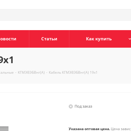
овости
Статьи
Как купить
9х1
сальные
-
КГМЭВЭБВнг(А)
-
Кабель КГМЭВЭБВнг(А) 19х1
Под заказ
Указана оптовая цена.
Цена зависи