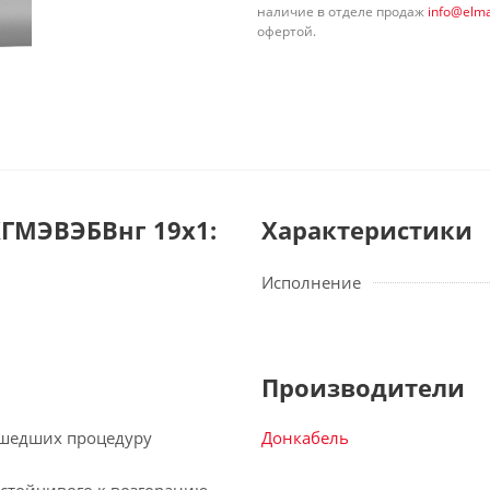
наличие в отделе продаж
info@elma
офертой.
ГМЭВЭБВнг 19х1:
Характеристики
Исполнение
Производители
рошедших процедуру
Донкабель