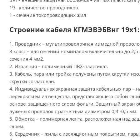
Внг - внешняя защитная оболочка – из ПВХ пластиката 
19 - количество проводников
1 - сечение токопроводящих жил
Строение кабеля КГМЭВЭБВнг 19х1:
1. Проводник – мультипроволочная из медной проволо
3 класс – для сечений номиналом включительно до 2,5 
сечения 4 мм2.
2. Изоляция – полимерный ПВХ-пластикат.
3. Кабель, пара или тройка получены путем скрутки из
скрутки согласован.
4. Индивидуальная экранная защита кабельных пар – н
перекрытием из вещества, представляющего собой сл
основе, защищённого слоем фольги. Защитный экран о
луженых проволок с расчетным диаметром 0,4 -0,5 мм.
5. Обмотка – полимерная лента, расположенная над 
слоем.
6. Сердечник – жилы с изоляционным покрытием, пары