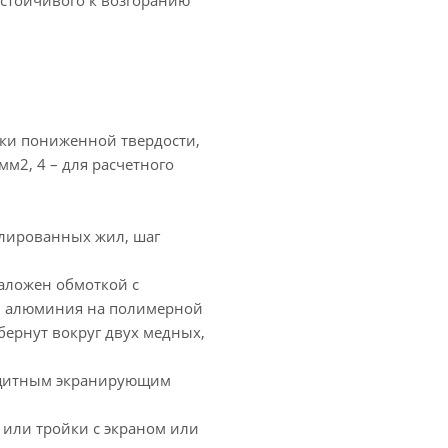
устойчивого к возгоранию
ки пониженной твердости,
мм2, 4 – для расчетного
олированных жил, шаг
аложен обмоткой с
ой алюминия на полимерной
бернут вокруг двух медных,
защитным экранирующим
 или тройки с экраном или