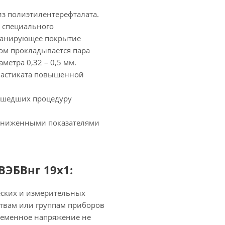
из полиэтилентерефталата.
з специального
кранирующее покрытие
ном прокладывается пара
етра 0,32 – 0,5 мм.
ластиката повышенной
рошедших процедуру
 сниженными показателями
ВЭБВнг 19х1:
еских и измерительных
твам или группам приборов
еременное напряжение не