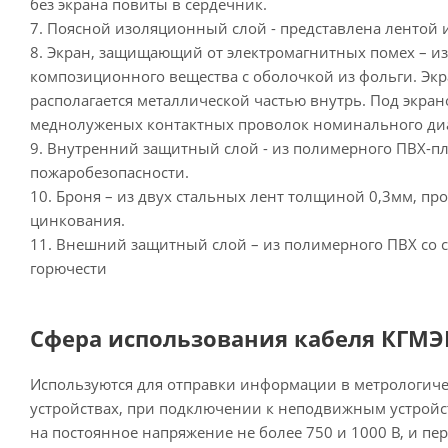
без экрана повиты в сердечник.
7. Поясной изоляционный слой - представлена лентой 
8. Экран, защищающий от электромагнитных помех – и
композиционного вещества с оболочкой из фольги. Э
располагается металлической частью внутрь. Под экра
меднолуженых контактных проволок номинального диам
9. Внутренний защитный слой - из полимерного ПВХ-п
пожаробезопасности.
10. Броня – из двух стальных лент толщиной 0,3мм, п
цинкования.
11. Внешний защитный слой – из полимерного ПВХ со
горючести
Сфера использования кабеля КГМЭ
Используются для отправки информации в метрологич
устройствах, при подключении к неподвижным устройс
на постоянное напряжение не более 750 и 1000 В, и п