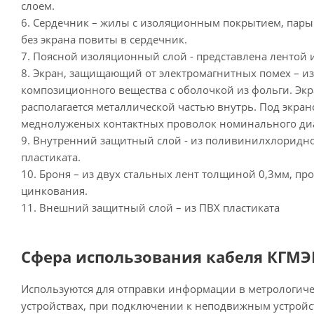
слоем.
6. Сердечник – жилы с изоляционным покрытием, пары
без экрана повиты в сердечник.
7. Поясной изоляционный слой - представлена лентой 
8. Экран, защищающий от электромагнитных помех – и
композиционного вещества с оболочкой из фольги. Э
располагается металлической частью внутрь. Под экра
меднолуженых контактных проволок номинального диам
9. Внутренний защитный слой - из поливинилхлоридн
пластиката.
10. Броня – из двух стальных лент толщиной 0,3мм, п
цинкования.
11. Внешний защитный слой – из ПВХ пластиката
Сфера использования кабеля КГМЭВ
Используются для отправки информации в метрологич
устройствах, при подключении к неподвижным устройс