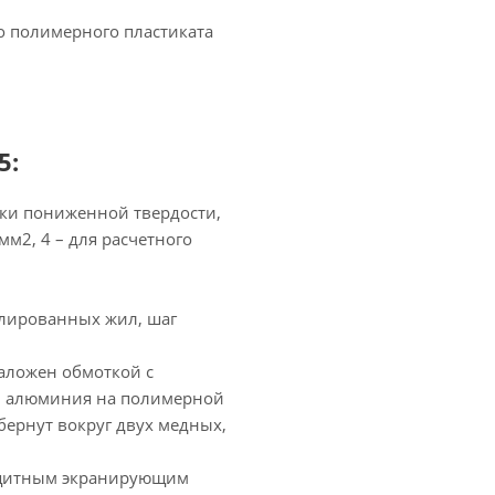
о полимерного пластиката
5:
ки пониженной твердости,
мм2, 4 – для расчетного
олированных жил, шаг
аложен обмоткой с
ой алюминия на полимерной
бернут вокруг двух медных,
защитным экранирующим