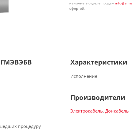
наличие в отделе продаж
info@elma
офертой.
КГМЭВЭБВ
Характеристики
Исполнение
Производители
Электрокабель
,
Донкабель
рошедших процедуру