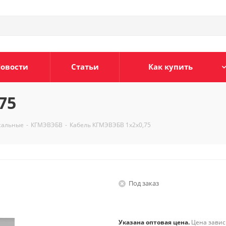
овости
Статьи
Как купить
75
сальные
-
КГМЭВЭБВ
-
Кабель КГМЭВЭБВ 1х2х0,75
Под заказ
Указана оптовая цена.
Цена зависи