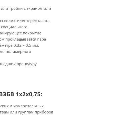
 или тройки с экраном или
из полиэтилентерефталата.
з специального
кранирующее покрытие
ном прокладывается пара
етра 0,32 – 0,5 мм.
ого полимерного
рошедших процедуру
ЭБВ 1х2х0,75:
еских и измерительных
твам или группам приборов