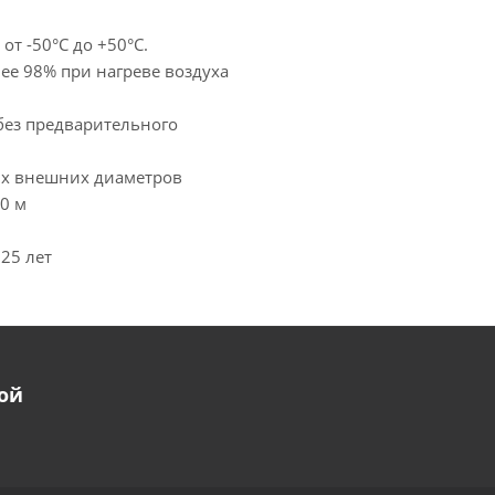
т -50°С до +50°С.
ее 98% при нагреве воздуха
без предварительного
их внешних диаметров
0 м
25 лет
ой