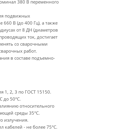
оминал 380 В переменного
ния подвижных
660 В (до 400 Гц), а также
адиусах от 8 ДН (диаметров
проводящих ток, достигает
именять со сварочными
сварочных работ.
ния в составе подъемно-
 1, 2, 3 по ГОСТ 15150.
 до 50°С.
 влиянию относительного
ающей среды 35°С.
о излучения.
 кабелей - не более 75°С.