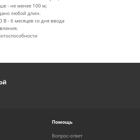
е - не менее 100 м;
сдано любой длин.
В - 6 месяцев со дня ввода
овления.
ботоспособности
ой
Помощь
Вопрос-ответ