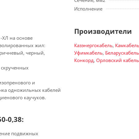
Сечение, мм2
Исполнение
Производители
-ХЛ на основе
изолированных жил:
Казэнергокабель
,
Камкабел
 коричневый, черный,
Уфимкабель
,
Беларускабель
Конкорд
,
Орловский кабел
х скрученных
 изопренового и
очка одножильных кабелей
диенового каучуков.
0-0,38:
нение подвижных