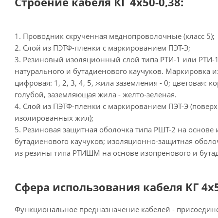
Строение кабеля КГ 4х50-0,38:
1. Проводник скрученная меднопроволочные (класс 5);
2. Слой из ПЭТФ-пленки с маркированием ПЭТ-Э;
3. Резиновый изоляционный слой типа РТИ-1 или РТИ-1
натурального и бутадиенового каучуков. Маркировка 
цифровая: 1, 2, 3, 4, 5, жила заземления - 0; цветовая:
голубой, заземляющая жила - желто-зеленая.
4. Слой из ПЭТФ-пленки с маркированием ПЭТ-Э (повер
изолированных жил);
5. Резиновая защитная оболочка типа РШТ-2 на основе
бутадиенового каучуков; изоляционно-защитная обол
из резины типа РТИШМ на основе изопренового и бута
Сфера использования кабеля КГ 4х5
Функциональное предназначение кабелей - присоеди