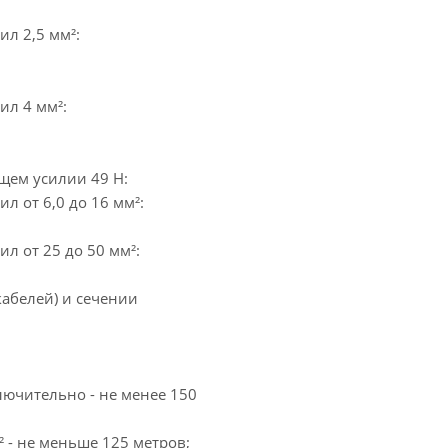
л 2,5 мм²:
ил 4 мм²:
щем усилии 49 Н:
л от 6,0 до 16 мм²:
л от 25 до 50 мм²:
абелей) и сечении
лючительно - не менее 150
 - не меньше 125 метров;