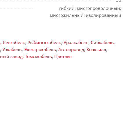
50
гибкий; многопроволочный;
многожильный; изолированный
ь
,
Севкабель
,
Рыбинсккабель
,
Уралкабель
,
Сибкабель
,
,
Узкабель
,
Электрокабель
,
Автопровод
,
Коаксиал
,
ьный завод
,
Томсккабель
,
Цветлит