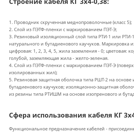
Строение кабеля КГ 3х4-0,38:
1. Проводник скрученная меднопроволочные (класс 5);
2. Слой из ПЭТФ-пленки с маркированием ПЭТ-Э;
3. Резиновый изоляционный слой типа РТИ-1 или РТИ-1
натурального и бутадиенового каучуков. Маркировка 
цифровая: 1, 2, 3, 4, 5, жила заземления - 0; цветовая:
голубой, заземляющая жила - желто-зеленая.
4. Слой из ПЭТФ-пленки с маркированием ПЭТ-Э (повер
изолированных жил);
5. Резиновая защитная оболочка типа РШТ-2 на основе
бутадиенового каучуков; изоляционно-защитная обол
из резины типа РТИШМ на основе изопренового и бута
Сфера использования кабеля КГ 3х4
Функциональное предназначение кабелей - присоеди