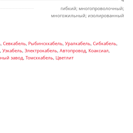
4
гибкий; многопроволочный;
многожильный; изолированный
ь
,
Севкабель
,
Рыбинсккабель
,
Уралкабель
,
Сибкабель
,
,
Узкабель
,
Электрокабель
,
Автопровод
,
Коаксиал
,
ьный завод
,
Томсккабель
,
Цветлит