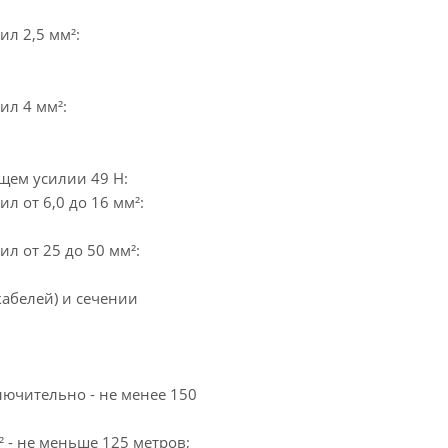
л 2,5 мм²:
ил 4 мм²:
щем усилии 49 Н:
л от 6,0 до 16 мм²:
л от 25 до 50 мм²:
абелей) и сечении
лючительно - не менее 150
 - не меньше 125 метров;