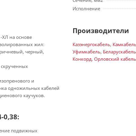
Сечение, мм2
Исполнение
Производители
-ХЛ на основе
изолированных жил:
Казэнергокабель
,
Камкабел
 коричневый, черный,
Уфимкабель
,
Беларускабель
Конкорд
,
Орловский кабел
х скрученных
 изопренового и
очка одножильных кабелей
диенового каучуков.
-0,38:
нение подвижных