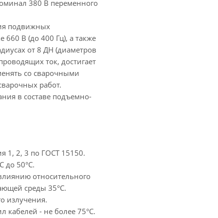
оминал 380 В переменного
ния подвижных
660 В (до 400 Гц), а также
адиусах от 8 ДН (диаметров
проводящих ток, достигает
именять со сварочными
сварочных работ.
ния в составе подъемно-
 1, 2, 3 по ГОСТ 15150.
 до 50°С.
 влиянию относительного
ающей среды 35°С.
о излучения.
 кабелей - не более 75°С.