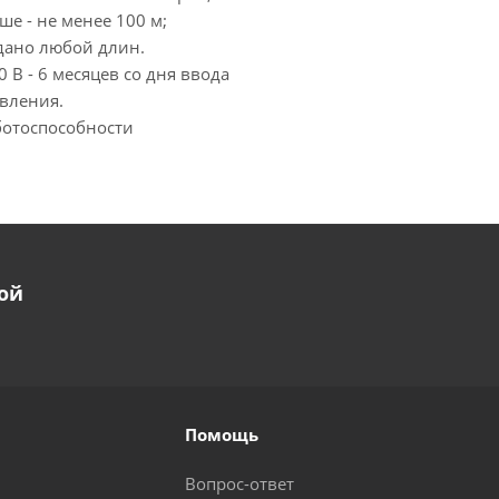
е - не менее 100 м;
сдано любой длин.
В - 6 месяцев со дня ввода
овления.
ботоспособности
ой
Помощь
Вопрос-ответ