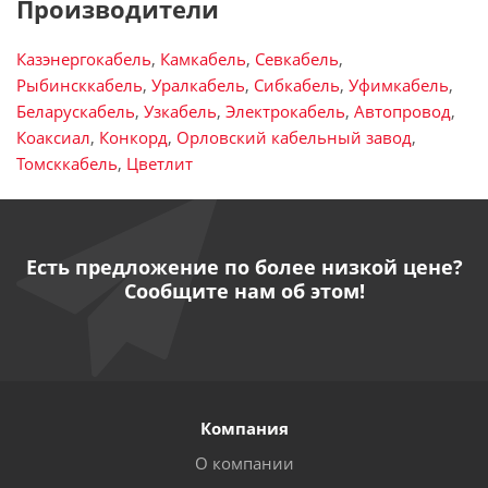
Производители
Казэнергокабель
,
Камкабель
,
Севкабель
,
Рыбинсккабель
,
Уралкабель
,
Сибкабель
,
Уфимкабель
,
Беларускабель
,
Узкабель
,
Электрокабель
,
Автопровод
,
Коаксиал
,
Конкорд
,
Орловский кабельный завод
,
Томсккабель
,
Цветлит
Есть предложение по более низкой цене?
Сообщите нам об этом!
Компания
О компании