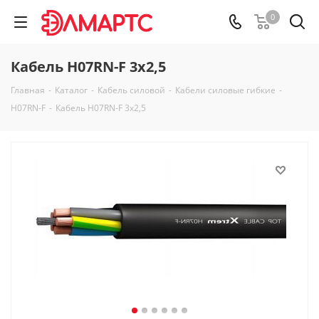
0
Кабель H07RN-F 3x2,5
Главная
-
Каталог
-
Кабель силовой
-
Кабели силовые гибкие
-
H07RN-F
-
Кабель H07RN-F 3x2,5