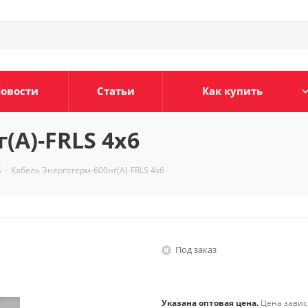
овости
Статьи
Как купить
(А)-FRLS 4х6
S
-
Кабель Энерготерм-600нг(А)-FRLS 4х6
Под заказ
Указана оптовая цена.
Цена зависи