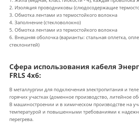
1. Жила (медная, класс гибкости - 4), каждая проволок
2. Изоляция проводниковы (слюдосодержащие термост
3. Обмотка лентами из термостойкого волокна
4. Заполнение (стекловолокно)
5. Обмотка лентами из термостойкого волокна
6. Внешняя оболочка (варианты: стальная оплетка, опл
стеклонитей)
Сфера использования кабеля Энерг
FRLS 4х6:
В металлургии для подключения электропитания и теле
горячих участках (доменное производство, литейное об
В машиностроении и в химическом производстве на уч
температурой и повышенными требованиями к надежно
перегрева.