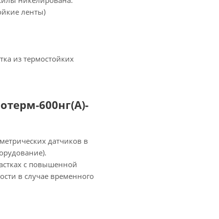
а жилы никелирована.
ойкие ленты)
етка из термостойких
отерм-600нг(А)-
метрических датчиков в
орудование).
астках с повышенной
сти в случае временного