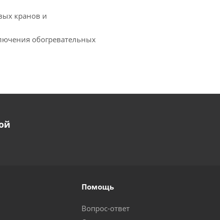
вых кранов и
дключения обогревательных
ой
Помощь
Вопрос-ответ