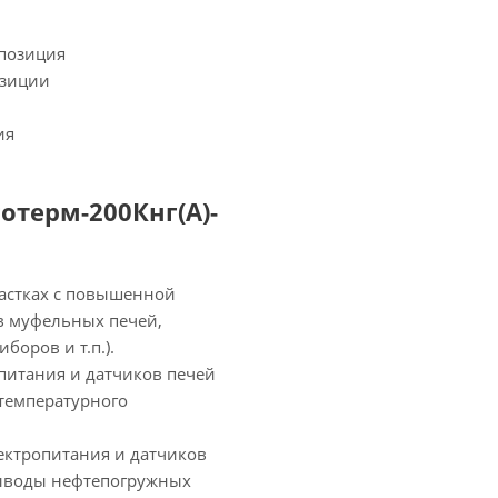
мпозиция
озиции
ия
отерм-200Кнг(А)-
астках с повышенной
в муфельных печей,
боров и т.п.).
итания и датчиков печей
температурного
ектропитания и датчиков
выводы нефтепогружных