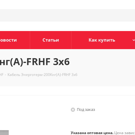
овости
Статьи
Как купить
г(А)-FRHF 3х6
HF
-
Кабель Энерготерм-200Кнг(А)-FRHF 3х6
Под заказ
Указана оптовая цена.
Цена зависи