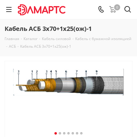
0
Кабель АСБ 3х70+1х25(ож)-1
Главная
-
Каталог
-
Кабель силовой
-
Кабель с бумажной изоляцией
-
АСБ
-
Кабель АСБ 3х70+1х25(ож)-1