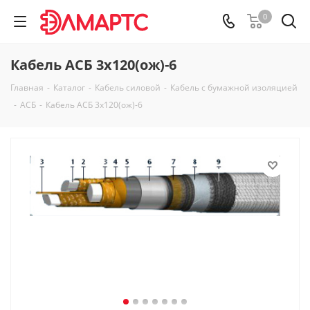
0
Кабель АСБ 3х120(ож)-6
Главная
-
Каталог
-
Кабель силовой
-
Кабель с бумажной изоляцией
-
АСБ
-
Кабель АСБ 3х120(ож)-6