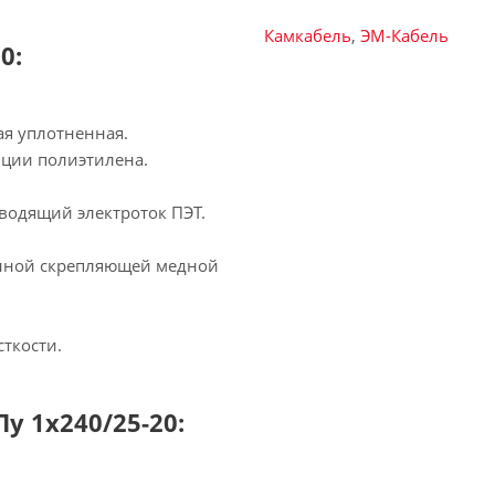
Камкабель
,
ЭМ-Кабель
0:
ая уплотненная.
иции полиэтилена.
водящий электроток ПЭТ.
нной скрепляющей медной
сткости.
у 1х240/25-20: