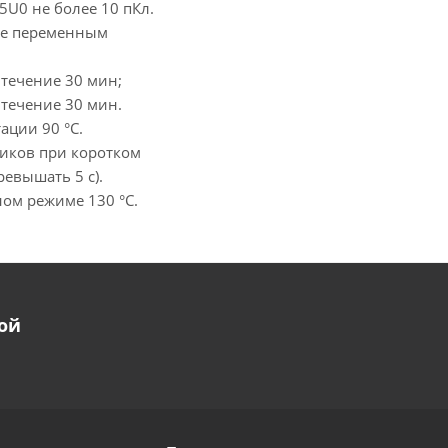
5U0 не более 10 пКл.
ие переменным
 течение 30 мин;
 течение 30 мин.
ации 90 °С.
иков при коротком
ревышать 5 с).
ом режиме 130 °С.
ой