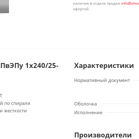
наличие в отделе продаж
info@elma
офертой.
ПвЭПу 1х240/25-
Характеристики
Нормативный документ
Т
й по спирали
Оболочка
и жесткости
Исполнение
Производители