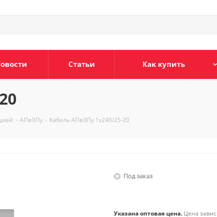
овости
Статьи
Как купить
20
яцией
-
АПвЭПу
-
Кабель АПвЭПу 1х240/25-20
Под заказ
Указана оптовая цена.
Цена зависи