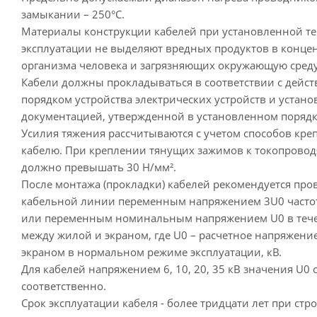
замыкании – 250°С.
Материалы конструкции кабелей при установленной те
эксплуатации не выделяют вредных продуктов в концен
организма человека и загрязняющих окружающую среду
Кабели должны прокладываться в соответствии с дей
порядком устройства электрических устройств и устано
документацией, утвержденной в установленном порядк
Усилия тяжения рассчитываются с учетом способов кре
кабелю. При креплении тянущих зажимов к токопровод
должно превышать 30 Н/мм².
После монтажа (прокладки) кабелей рекомендуется пр
кабельной линии переменным напряжением 3U0 частото
или переменным номинальным напряжением U0 в тече
между жилой и экраном, где U0 – расчетное напряжени
экраном в нормальном режиме эксплуатации, кВ.
Для кабелей напряжением 6, 10, 20, 35 кВ значения U0 со
соответственно.
Срок эксплуатации кабеля - более тридцати лет при ст