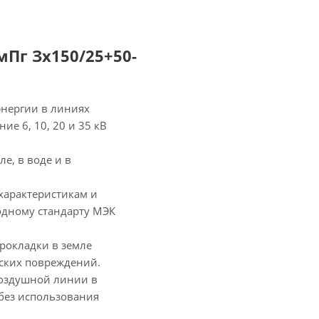
Пг Зх150/25+50-
энергии в линиях
е 6, 10, 20 и 35 кВ
е, в воде и в
характеристикам и
одному стандарту МЭК
рокладки в земле
еских повреждений.
воздушной линии в
без использования