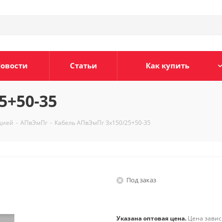
овости
Статьи
Как купить
5+50-35
яцией
-
АПвЭмПг
-
Кабель АПвЭмПг Зх150/25+50-35
Под заказ
Указана оптовая цена.
Цена зависи