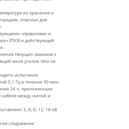
мпературе их хранения и
трациях, опасных для
.
ствующими «правилами и
вок» (ПУЭ) и действующей
е.
пления тянущих зажимов к
ящей жиле усилие тяги не
оводить испытание
й 0,1 Гц в течение 30 мин
ние 24 ч, приложенным
е кабеля между жилой и
ставляют 3, 6; 6; 12; 18 кВ
рогом следовании