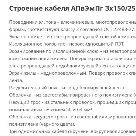
Строение кабеля АПвЭмПг Зх150/25
Проводники эл. тока – алюминиевые, многопроволочны
формы, соответствуют классу 2 согласно ГОСТ 22483-77.
Экран по жиле – из электропроводящей сшитой композ
Изоляционное покрытие - пероксидносшитый ПЭТ.
Экранирование по изоляционной слою – из электропр
композиции полиэтилена. Поверх экрана по изоляции 
электропроводящей водоблокирующей ленты толщиной 
Экран жилы - меднопроволочный. Поверх проволок сп
лента.
Разделительный пояс - из водоблокирующей ленты.
Оболочка – из светостабилизированного полиэтилена (ч
Несущий трос - из стальных проволок, прошедших про
номинальным сечением 50 и 64 мм²
Оболочка несущего троса - из светостабилизированног
полиэтилена (черного цвета).
Три одножильных кабеля скручены вокруг изолированн