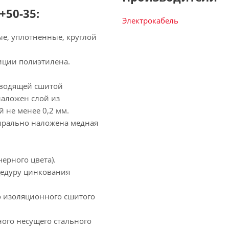
+50-35:
Электрокабель
е, уплотненные, круглой
иции полиэтилена.
оводящей сшитой
наложен слой из
не менее 0,2 мм.
ирально наложена медная
ерного цвета).
цедуру цинкования
о изоляционного сшитого
ого несущего стального