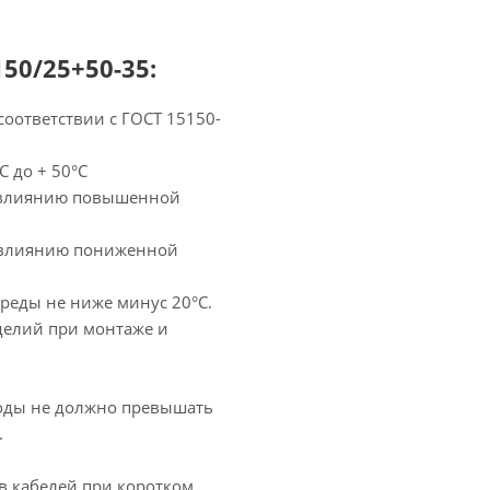
0/25+50-35:
соответствии с ГОСТ 15150-
 до + 50°С
к влиянию повышенной
к влиянию пониженной
реды не ниже минус 20°С.
елий при монтаже и
оды не должно превышать
.
в кабелей при коротком