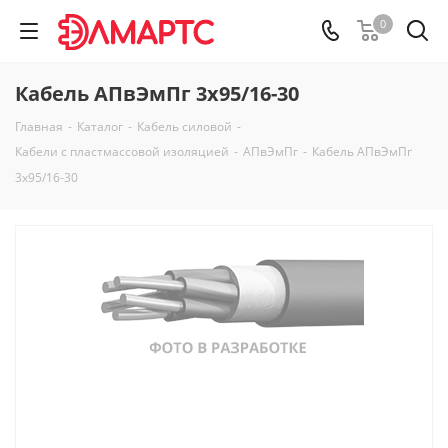
0
Кабель АПвЭмПг 3х95/16-30
Главная
-
Каталог
-
Кабель силовой
-
Кабели с пластмассовой изоляцией
-
АПвЭмПг
-
Кабель АПвЭмПг
3х95/16-30